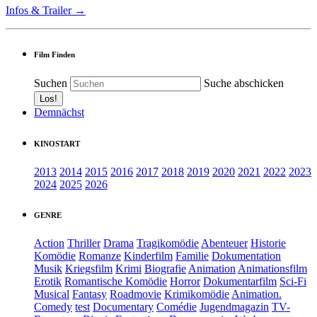
Infos & Trailer →
Film Finden
Suchen
Suche abschicken
Demnächst
KINOSTART
2013
2014
2015
2016
2017
2018
2019
2020
2021
2022
2023
2024
2025
2026
GENRE
Action
Thriller
Drama
Tragikomödie
Abenteuer
Historie
Komödie
Romanze
Kinderfilm
Familie
Dokumentation
Musik
Kriegsfilm
Krimi
Biografie
Animation
Animationsfilm
Erotik
Romantische Komödie
Horror
Dokumentarfilm
Sci-Fi
Musical
Fantasy
Roadmovie
Krimikomödie
Animation.
Comedy
test
Documentary
Comédie
Jugendmagazin
TV-