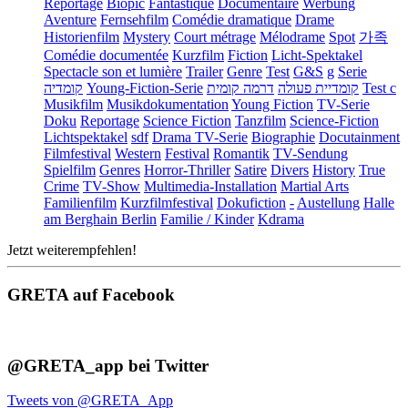
Reportage
Biopic
Fantastique
Documentaire
Werbung
Aventure
Fernsehfilm
Comédie dramatique
Drame
Historienfilm
Mystery
Court métrage
Mélodrame
Spot
가족
Comédie documentée
Kurzfilm
Fiction
Licht-Spektakel
Spectacle son et lumière
Trailer
Genre
Test
G&S
g
Serie
קומדיה
Young-Fiction-Serie
דרמה קומית
קומדיית פעולה
Test c
Musikfilm
Musikdokumentation
Young Fiction
TV-Serie
Doku
Reportage
Science Fiction
Tanzfilm
Science-Fiction
Lichtspektakel
sdf
Drama TV-Serie
Biographie
Docutainment
Filmfestival
Western
Festival
Romantik
TV-Sendung
Spielfilm
Genres
Horror-Thriller
Satire
Divers
History
True
Crime
TV-Show
Multimedia-Installation
Martial Arts
Familienfilm
Kurzfilmfestival
Dokufiction
-
Austellung
Halle
am Berghain Berlin
Familie / Kinder
Kdrama
Jetzt weiterempfehlen!
GRETA auf Facebook
@GRETA_app bei Twitter
Tweets von @GRETA_App