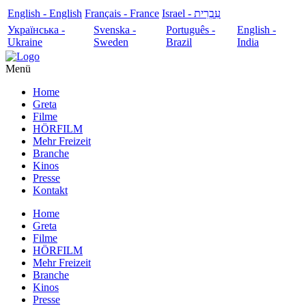
English - English
Français - France
עִבְרִית - Israel
Українська -
Svenska -
Português -
English -
Ukraine
Sweden
Brazil
India
Menü
Home
Greta
Filme
HÖRFILM
Mehr Freizeit
Branche
Kinos
Presse
Kontakt
Home
Greta
Filme
HÖRFILM
Mehr Freizeit
Branche
Kinos
Presse