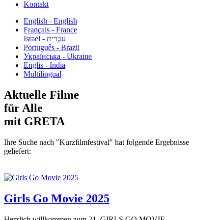
Kontakt
English - English
Français - France
עִבְרִית - Israel
Português - Brazil
Українська - Ukraine
Englis - India
Multilingual
Aktuelle Filme
für Alle
mit GRETA
Ihre Suche nach "Kurzfilmfestival" hat folgende Ergebnisse
geliefert:
Girls Go Movie 2025
Herzlich willkommen zum 21. GIRLS GO MOVIE