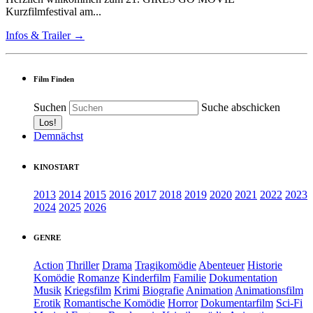
Kurzfilmfestival am...
Infos & Trailer →
Film Finden
Suchen
Suche abschicken
Demnächst
KINOSTART
2013
2014
2015
2016
2017
2018
2019
2020
2021
2022
2023
2024
2025
2026
GENRE
Action
Thriller
Drama
Tragikomödie
Abenteuer
Historie
Komödie
Romanze
Kinderfilm
Familie
Dokumentation
Musik
Kriegsfilm
Krimi
Biografie
Animation
Animationsfilm
Erotik
Romantische Komödie
Horror
Dokumentarfilm
Sci-Fi