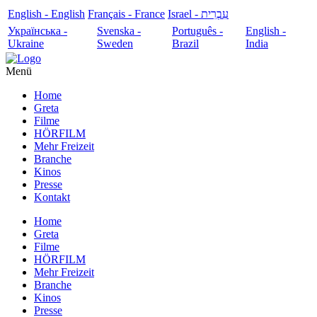
English - English
Français - France
עִבְרִית - Israel
Українська -
Svenska -
Português -
English -
Ukraine
Sweden
Brazil
India
Menü
Home
Greta
Filme
HÖRFILM
Mehr Freizeit
Branche
Kinos
Presse
Kontakt
Home
Greta
Filme
HÖRFILM
Mehr Freizeit
Branche
Kinos
Presse