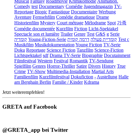
Musical
Fantasy
Roadmovie
Krimikomödie
Animation.
Comedy
test
Documentary
Comédie
Jugendmagazin
TV-
Reportage
Biopic
Fantastique
Documentaire
Werbung
Aventure
Fernsehfilm
Comédie dramatique
Drame
Historienfilm
Mystery
Court métrage
Mélodrame
Spot
가족
Comédie documentée
Kurzfilm
Fiction
Licht-Spektakel
Spectacle son et lumière
Trailer
Genre
Test
G&S
g
Serie
קומדיה
Young-Fiction-Serie
דרמה קומית
קומדיית פעולה
Test c
Musikfilm
Musikdokumentation
Young Fiction
TV-Serie
Doku
Reportage
Science Fiction
Tanzfilm
Science-Fiction
Lichtspektakel
sdf
Drama TV-Serie
Biographie
Docutainment
Filmfestival
Western
Festival
Romantik
TV-Sendung
Spielfilm
Genres
Horror-Thriller
Satire
Divers
History
True
Crime
TV-Show
Multimedia-Installation
Martial Arts
Familienfilm
Kurzfilmfestival
Dokufiction
-
Austellung
Halle
am Berghain Berlin
Familie / Kinder
Kdrama
Jetzt weiterempfehlen!
GRETA auf Facebook
@GRETA_app bei Twitter