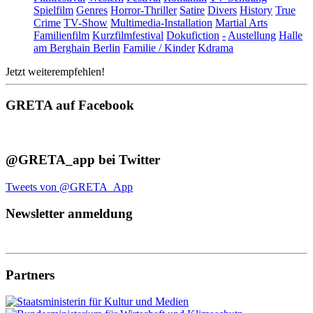
Spielfilm
Genres
Horror-Thriller
Satire
Divers
History
True
Crime
TV-Show
Multimedia-Installation
Martial Arts
Familienfilm
Kurzfilmfestival
Dokufiction
-
Austellung
Halle
am Berghain Berlin
Familie / Kinder
Kdrama
Jetzt weiterempfehlen!
GRETA auf Facebook
@GRETA_app bei Twitter
Tweets von @GRETA_App
Newsletter anmeldung
Partners