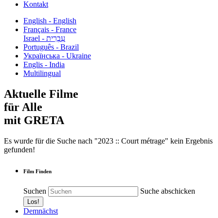
Kontakt
English - English
Français - France
עִבְרִית - Israel
Português - Brazil
Українська - Ukraine
Englis - India
Multilingual
Aktuelle Filme
für Alle
mit GRETA
Es wurde für die Suche nach "2023 :: Court métrage" kein Ergebnis
gefunden!
Film Finden
Suchen
Suche abschicken
Demnächst