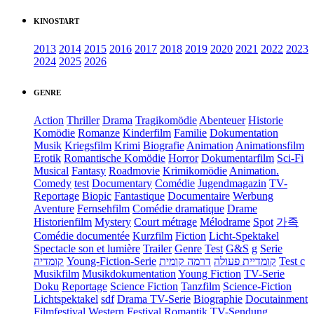
KINOSTART
2013
2014
2015
2016
2017
2018
2019
2020
2021
2022
2023
2024
2025
2026
GENRE
Action
Thriller
Drama
Tragikomödie
Abenteuer
Historie
Komödie
Romanze
Kinderfilm
Familie
Dokumentation
Musik
Kriegsfilm
Krimi
Biografie
Animation
Animationsfilm
Erotik
Romantische Komödie
Horror
Dokumentarfilm
Sci-Fi
Musical
Fantasy
Roadmovie
Krimikomödie
Animation.
Comedy
test
Documentary
Comédie
Jugendmagazin
TV-
Reportage
Biopic
Fantastique
Documentaire
Werbung
Aventure
Fernsehfilm
Comédie dramatique
Drame
Historienfilm
Mystery
Court métrage
Mélodrame
Spot
가족
Comédie documentée
Kurzfilm
Fiction
Licht-Spektakel
Spectacle son et lumière
Trailer
Genre
Test
G&S
g
Serie
קומדיה
Young-Fiction-Serie
דרמה קומית
קומדיית פעולה
Test c
Musikfilm
Musikdokumentation
Young Fiction
TV-Serie
Doku
Reportage
Science Fiction
Tanzfilm
Science-Fiction
Lichtspektakel
sdf
Drama TV-Serie
Biographie
Docutainment
Filmfestival
Western
Festival
Romantik
TV-Sendung