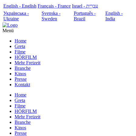
English - English
Français - France
עִבְרִית - Israel
Українська -
Svenska -
Português -
English -
Ukraine
Sweden
Brazil
India
Menü
Home
Greta
Filme
HÖRFILM
Mehr Freizeit
Branche
Kinos
Presse
Kontakt
Home
Greta
Filme
HÖRFILM
Mehr Freizeit
Branche
Kinos
Presse