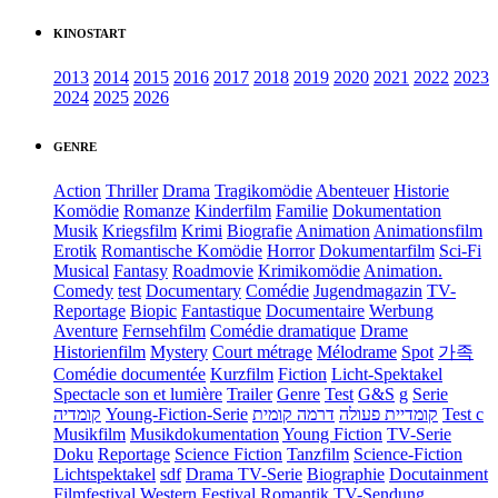
KINOSTART
2013
2014
2015
2016
2017
2018
2019
2020
2021
2022
2023
2024
2025
2026
GENRE
Action
Thriller
Drama
Tragikomödie
Abenteuer
Historie
Komödie
Romanze
Kinderfilm
Familie
Dokumentation
Musik
Kriegsfilm
Krimi
Biografie
Animation
Animationsfilm
Erotik
Romantische Komödie
Horror
Dokumentarfilm
Sci-Fi
Musical
Fantasy
Roadmovie
Krimikomödie
Animation.
Comedy
test
Documentary
Comédie
Jugendmagazin
TV-
Reportage
Biopic
Fantastique
Documentaire
Werbung
Aventure
Fernsehfilm
Comédie dramatique
Drame
Historienfilm
Mystery
Court métrage
Mélodrame
Spot
가족
Comédie documentée
Kurzfilm
Fiction
Licht-Spektakel
Spectacle son et lumière
Trailer
Genre
Test
G&S
g
Serie
קומדיה
Young-Fiction-Serie
דרמה קומית
קומדיית פעולה
Test c
Musikfilm
Musikdokumentation
Young Fiction
TV-Serie
Doku
Reportage
Science Fiction
Tanzfilm
Science-Fiction
Lichtspektakel
sdf
Drama TV-Serie
Biographie
Docutainment
Filmfestival
Western
Festival
Romantik
TV-Sendung