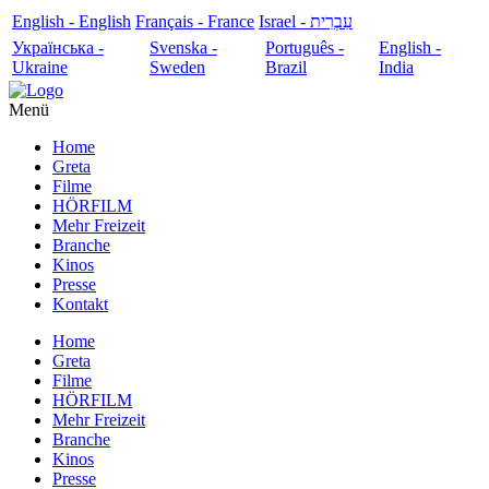
English - English
Français - France
עִבְרִית - Israel
Українська -
Svenska -
Português -
English -
Ukraine
Sweden
Brazil
India
Menü
Home
Greta
Filme
HÖRFILM
Mehr Freizeit
Branche
Kinos
Presse
Kontakt
Home
Greta
Filme
HÖRFILM
Mehr Freizeit
Branche
Kinos
Presse