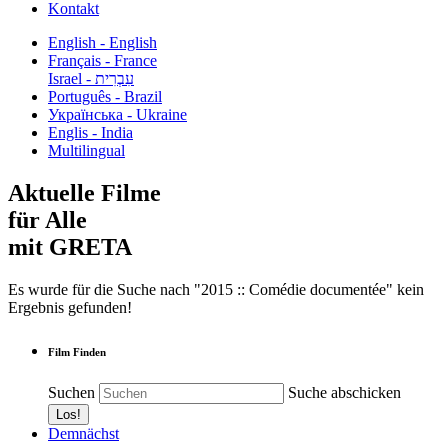
Kontakt
English - English
Français - France
עִבְרִית - Israel
Português - Brazil
Українська - Ukraine
Englis - India
Multilingual
Aktuelle Filme
für Alle
mit GRETA
Es wurde für die Suche nach "2015 :: Comédie documentée" kein
Ergebnis gefunden!
Film Finden
Suchen
Suche abschicken
Demnächst