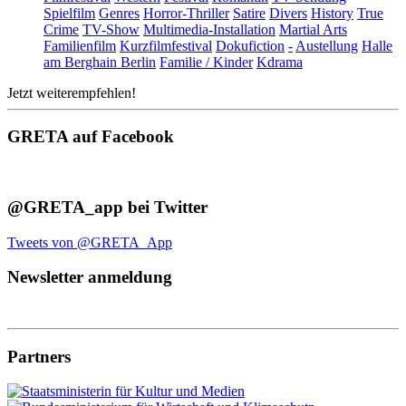
Spielfilm
Genres
Horror-Thriller
Satire
Divers
History
True
Crime
TV-Show
Multimedia-Installation
Martial Arts
Familienfilm
Kurzfilmfestival
Dokufiction
-
Austellung
Halle
am Berghain Berlin
Familie / Kinder
Kdrama
Jetzt weiterempfehlen!
GRETA auf Facebook
@GRETA_app bei Twitter
Tweets von @GRETA_App
Newsletter anmeldung
Partners