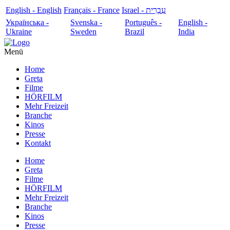
English - English
Français - France
עִבְרִית - Israel
Українська -
Svenska -
Português -
English -
Ukraine
Sweden
Brazil
India
Menü
Home
Greta
Filme
HÖRFILM
Mehr Freizeit
Branche
Kinos
Presse
Kontakt
Home
Greta
Filme
HÖRFILM
Mehr Freizeit
Branche
Kinos
Presse