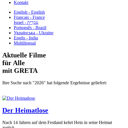
Kontakt
English - English
Français - France
עִבְרִית - Israel
Português - Brazil
Українська - Ukraine
Englis - India
Multilingual
Aktuelle Filme
für Alle
mit GRETA
Ihre Suche nach "2026" hat folgende Ergebnisse geliefert:
Der Heimatlose
Nach 14 Jahren auf dem Festland kehrt Hein in seine Heimat
zurück...