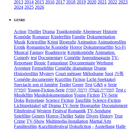
2013
2014
2015
2016
2017
2018
2019
2020
2021
2022
2023
2024
2025
2026
GENRE
Action
Thriller
Drama
Tragikomödie
Abenteuer
Historie
Komödie
Romanze
Kinderfilm
Familie
Dokumentation
Musik
Kriegsfilm
Krimi
Biografie
Animation
Animationsfilm
Erotik
Romantische Komödie
Horror
Dokumentarfilm
Sci-Fi
Musical
Fantasy
Roadmovie
Krimikomödie
Animation.
Comedy
test
Documentary
Comédie
Jugendmagazin
TV-
Reportage
Biopic
Fantastique
Documentaire
Werbung
Aventure
Fernsehfilm
Comédie dramatique
Drame
Historienfilm
Mystery
Court métrage
Mélodrame
Spot
가족
Comédie documentée
Kurzfilm
Fiction
Licht-Spektakel
Spectacle son et lumière
Trailer
Genre
Test
G&S
g
Serie
קומדיה
Young-Fiction-Serie
דרמה קומית
קומדיית פעולה
Test c
Musikfilm
Musikdokumentation
Young Fiction
TV-Serie
Doku
Reportage
Science Fiction
Tanzfilm
Science-Fiction
Lichtspektakel
sdf
Drama TV-Serie
Biographie
Docutainment
Filmfestival
Western
Festival
Romantik
TV-Sendung
Spielfilm
Genres
Horror-Thriller
Satire
Divers
History
True
Crime
TV-Show
Multimedia-Installation
Martial Arts
Familienfilm
Kurzfilmfestival
Dokufiction
-
Austellung
Halle