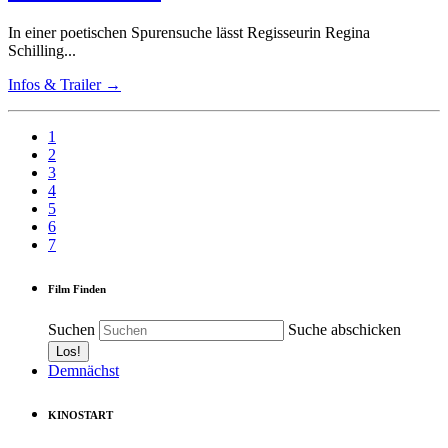
In einer poetischen Spurensuche lässt Regisseurin Regina
Schilling...
Infos & Trailer →
1
2
3
4
5
6
7
Film Finden
Suchen
Suche abschicken
Demnächst
KINOSTART