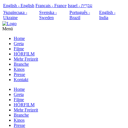
English - English
Français - France
עִבְרִית - Israel
Українська -
Svenska -
Português -
English -
Ukraine
Sweden
Brazil
India
Menü
Home
Greta
Filme
HÖRFILM
Mehr Freizeit
Branche
Kinos
Presse
Kontakt
Home
Greta
Filme
HÖRFILM
Mehr Freizeit
Branche
Kinos
Presse