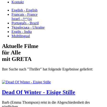
Kontakt
English - English
Français - France
עִבְרִית - Israel
Português - Brazil
Українська - Ukraine
Englis - India
Multilingual
Aktuelle Filme
für Alle
mit GRETA
Ihre Suche nach "Thriller" hat folgende Ergebnisse geliefert:
Dead Of Winter - Eisige Stille
Barb (Emma Thompson) reist in die Abgeschiedenheit des
nördlichen...