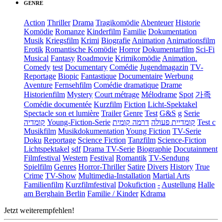
GENRE
Action
Thriller
Drama
Tragikomödie
Abenteuer
Historie
Komödie
Romanze
Kinderfilm
Familie
Dokumentation
Musik
Kriegsfilm
Krimi
Biografie
Animation
Animationsfilm
Erotik
Romantische Komödie
Horror
Dokumentarfilm
Sci-Fi
Musical
Fantasy
Roadmovie
Krimikomödie
Animation.
Comedy
test
Documentary
Comédie
Jugendmagazin
TV-
Reportage
Biopic
Fantastique
Documentaire
Werbung
Aventure
Fernsehfilm
Comédie dramatique
Drame
Historienfilm
Mystery
Court métrage
Mélodrame
Spot
가족
Comédie documentée
Kurzfilm
Fiction
Licht-Spektakel
Spectacle son et lumière
Trailer
Genre
Test
G&S
g
Serie
קומדיה
Young-Fiction-Serie
דרמה קומית
קומדיית פעולה
Test c
Musikfilm
Musikdokumentation
Young Fiction
TV-Serie
Doku
Reportage
Science Fiction
Tanzfilm
Science-Fiction
Lichtspektakel
sdf
Drama TV-Serie
Biographie
Docutainment
Filmfestival
Western
Festival
Romantik
TV-Sendung
Spielfilm
Genres
Horror-Thriller
Satire
Divers
History
True
Crime
TV-Show
Multimedia-Installation
Martial Arts
Familienfilm
Kurzfilmfestival
Dokufiction
-
Austellung
Halle
am Berghain Berlin
Familie / Kinder
Kdrama
Jetzt weiterempfehlen!