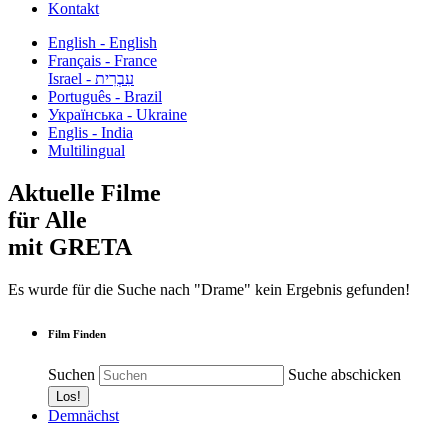
Kontakt
English - English
Français - France
עִבְרִית - Israel
Português - Brazil
Українська - Ukraine
Englis - India
Multilingual
Aktuelle Filme
für Alle
mit GRETA
Es wurde für die Suche nach "Drame" kein Ergebnis gefunden!
Film Finden
Suchen
Suche abschicken
Demnächst