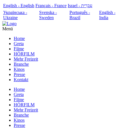
English - English
Français - France
עִבְרִית - Israel
Українська -
Svenska -
Português -
English -
Ukraine
Sweden
Brazil
India
Menü
Home
Greta
Filme
HÖRFILM
Mehr Freizeit
Branche
Kinos
Presse
Kontakt
Home
Greta
Filme
HÖRFILM
Mehr Freizeit
Branche
Kinos
Presse