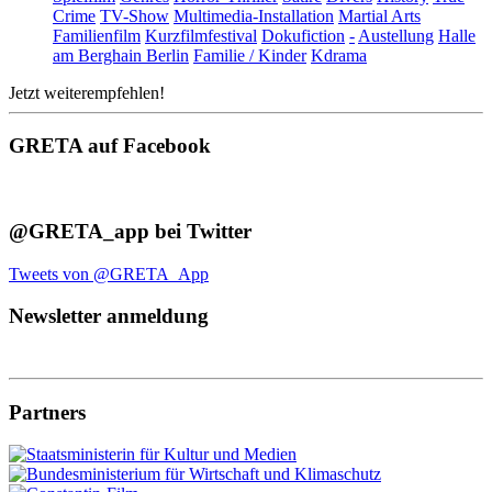
Crime
TV-Show
Multimedia-Installation
Martial Arts
Familienfilm
Kurzfilmfestival
Dokufiction
-
Austellung
Halle
am Berghain Berlin
Familie / Kinder
Kdrama
Jetzt weiterempfehlen!
GRETA auf Facebook
@GRETA_app bei Twitter
Tweets von @GRETA_App
Newsletter anmeldung
Partners