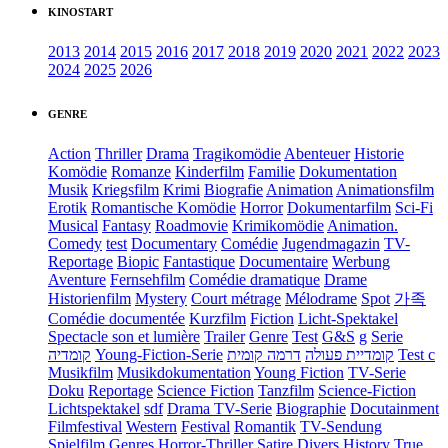
KINOSTART
2013
2014
2015
2016
2017
2018
2019
2020
2021
2022
2023
2024
2025
2026
GENRE
Action
Thriller
Drama
Tragikomödie
Abenteuer
Historie
Komödie
Romanze
Kinderfilm
Familie
Dokumentation
Musik
Kriegsfilm
Krimi
Biografie
Animation
Animationsfilm
Erotik
Romantische Komödie
Horror
Dokumentarfilm
Sci-Fi
Musical
Fantasy
Roadmovie
Krimikomödie
Animation.
Comedy
test
Documentary
Comédie
Jugendmagazin
TV-
Reportage
Biopic
Fantastique
Documentaire
Werbung
Aventure
Fernsehfilm
Comédie dramatique
Drame
Historienfilm
Mystery
Court métrage
Mélodrame
Spot
가족
Comédie documentée
Kurzfilm
Fiction
Licht-Spektakel
Spectacle son et lumière
Trailer
Genre
Test
G&S
g
Serie
קומדיה
Young-Fiction-Serie
דרמה קומית
קומדיית פעולה
Test c
Musikfilm
Musikdokumentation
Young Fiction
TV-Serie
Doku
Reportage
Science Fiction
Tanzfilm
Science-Fiction
Lichtspektakel
sdf
Drama TV-Serie
Biographie
Docutainment
Filmfestival
Western
Festival
Romantik
TV-Sendung
Spielfilm
Genres
Horror-Thriller
Satire
Divers
History
True