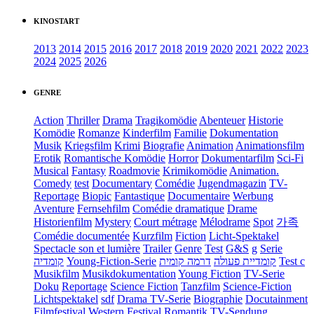
KINOSTART
2013
2014
2015
2016
2017
2018
2019
2020
2021
2022
2023
2024
2025
2026
GENRE
Action
Thriller
Drama
Tragikomödie
Abenteuer
Historie
Komödie
Romanze
Kinderfilm
Familie
Dokumentation
Musik
Kriegsfilm
Krimi
Biografie
Animation
Animationsfilm
Erotik
Romantische Komödie
Horror
Dokumentarfilm
Sci-Fi
Musical
Fantasy
Roadmovie
Krimikomödie
Animation.
Comedy
test
Documentary
Comédie
Jugendmagazin
TV-
Reportage
Biopic
Fantastique
Documentaire
Werbung
Aventure
Fernsehfilm
Comédie dramatique
Drame
Historienfilm
Mystery
Court métrage
Mélodrame
Spot
가족
Comédie documentée
Kurzfilm
Fiction
Licht-Spektakel
Spectacle son et lumière
Trailer
Genre
Test
G&S
g
Serie
קומדיה
Young-Fiction-Serie
דרמה קומית
קומדיית פעולה
Test c
Musikfilm
Musikdokumentation
Young Fiction
TV-Serie
Doku
Reportage
Science Fiction
Tanzfilm
Science-Fiction
Lichtspektakel
sdf
Drama TV-Serie
Biographie
Docutainment
Filmfestival
Western
Festival
Romantik
TV-Sendung