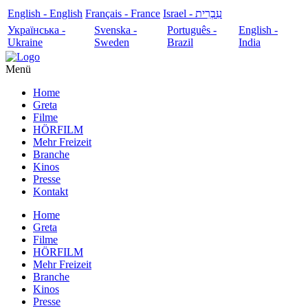
English - English
Français - France
עִבְרִית - Israel
Українська -
Svenska -
Português -
English -
Ukraine
Sweden
Brazil
India
Menü
Home
Greta
Filme
HÖRFILM
Mehr Freizeit
Branche
Kinos
Presse
Kontakt
Home
Greta
Filme
HÖRFILM
Mehr Freizeit
Branche
Kinos
Presse