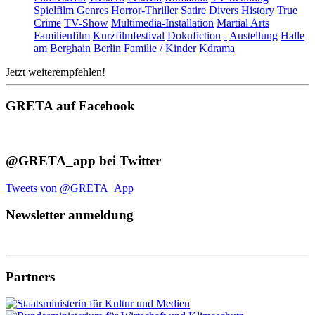
Spielfilm
Genres
Horror-Thriller
Satire
Divers
History
True
Crime
TV-Show
Multimedia-Installation
Martial Arts
Familienfilm
Kurzfilmfestival
Dokufiction
-
Austellung
Halle
am Berghain Berlin
Familie / Kinder
Kdrama
Jetzt weiterempfehlen!
GRETA auf Facebook
@GRETA_app bei Twitter
Tweets von @GRETA_App
Newsletter anmeldung
Partners