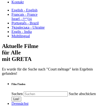
Kontakt
English - English
Français - France
עִבְרִית - Israel
Português - Brazil
Українська - Ukraine
Englis - India
Multilingual
Aktuelle Filme
für Alle
mit GRETA
Es wurde für die Suche nach "Court métrage" kein Ergebnis
gefunden!
Film Finden
Suchen
Suche abschicken
Demnächst