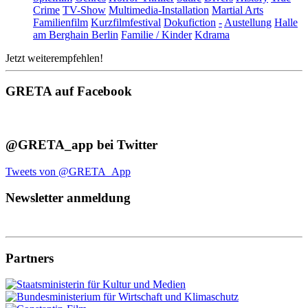
Crime
TV-Show
Multimedia-Installation
Martial Arts
Familienfilm
Kurzfilmfestival
Dokufiction
-
Austellung
Halle
am Berghain Berlin
Familie / Kinder
Kdrama
Jetzt weiterempfehlen!
GRETA auf Facebook
@GRETA_app bei Twitter
Tweets von @GRETA_App
Newsletter anmeldung
Partners