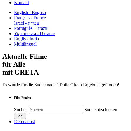
Kontakt
English - English
Français - France
עִבְרִית - Israel
Português - Brazil
Українська - Ukraine
Englis - India
Multilingual
Aktuelle Filme
für Alle
mit GRETA
Es wurde für die Suche nach "Trailer" kein Ergebnis gefunden!
Film Finden
Suchen
Suche abschicken
Demnächst