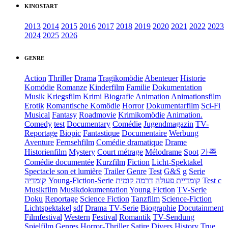
KINOSTART
2013
2014
2015
2016
2017
2018
2019
2020
2021
2022
2023
2024
2025
2026
GENRE
Action
Thriller
Drama
Tragikomödie
Abenteuer
Historie
Komödie
Romanze
Kinderfilm
Familie
Dokumentation
Musik
Kriegsfilm
Krimi
Biografie
Animation
Animationsfilm
Erotik
Romantische Komödie
Horror
Dokumentarfilm
Sci-Fi
Musical
Fantasy
Roadmovie
Krimikomödie
Animation.
Comedy
test
Documentary
Comédie
Jugendmagazin
TV-
Reportage
Biopic
Fantastique
Documentaire
Werbung
Aventure
Fernsehfilm
Comédie dramatique
Drame
Historienfilm
Mystery
Court métrage
Mélodrame
Spot
가족
Comédie documentée
Kurzfilm
Fiction
Licht-Spektakel
Spectacle son et lumière
Trailer
Genre
Test
G&S
g
Serie
קומדיה
Young-Fiction-Serie
דרמה קומית
קומדיית פעולה
Test c
Musikfilm
Musikdokumentation
Young Fiction
TV-Serie
Doku
Reportage
Science Fiction
Tanzfilm
Science-Fiction
Lichtspektakel
sdf
Drama TV-Serie
Biographie
Docutainment
Filmfestival
Western
Festival
Romantik
TV-Sendung
Spielfilm
Genres
Horror-Thriller
Satire
Divers
History
True