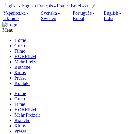
English - English
Français - France
עִבְרִית - Israel
Українська -
Svenska -
Português -
English -
Ukraine
Sweden
Brazil
India
Menü
Home
Greta
Filme
HÖRFILM
Mehr Freizeit
Branche
Kinos
Presse
Kontakt
Home
Greta
Filme
HÖRFILM
Mehr Freizeit
Branche
Kinos
Presse