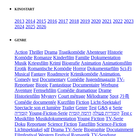
KINOSTART
2013
2014
2015
2016
2017
2018
2019
2020
2021
2022
2023
2024
2025
2026
GENRE
Action
Thriller
Drama
Tragikomödie
Abenteuer
Historie
Komödie
Romanze
Kinderfilm
Familie
Dokumentation
Musik
Kriegsfilm
Krimi
Biografie
Animation
Animationsfilm
Erotik
Romantische Komödie
Horror
Dokumentarfilm
Sci-Fi
Musical
Fantasy
Roadmovie
Krimikomödie
Animation.
Comedy
test
Documentary
Comédie
Jugendmagazin
TV-
Reportage
Biopic
Fantastique
Documentaire
Werbung
Aventure
Fernsehfilm
Comédie dramatique
Drame
Historienfilm
Mystery
Court métrage
Mélodrame
Spot
가족
Comédie documentée
Kurzfilm
Fiction
Licht-Spektakel
Spectacle son et lumière
Trailer
Genre
Test
G&S
g
Serie
קומדיה
Young-Fiction-Serie
דרמה קומית
קומדיית פעולה
Test c
Musikfilm
Musikdokumentation
Young Fiction
TV-Serie
Doku
Reportage
Science Fiction
Tanzfilm
Science-Fiction
Lichtspektakel
sdf
Drama TV-Serie
Biographie
Docutainment
Filmfestival
Western
Festival
Romantik
TV-Sendung