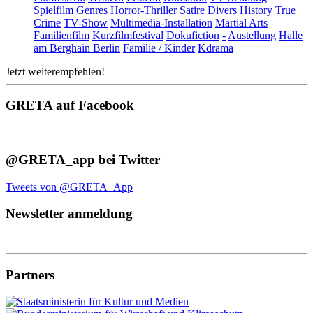
Spielfilm
Genres
Horror-Thriller
Satire
Divers
History
True
Crime
TV-Show
Multimedia-Installation
Martial Arts
Familienfilm
Kurzfilmfestival
Dokufiction
-
Austellung
Halle
am Berghain Berlin
Familie / Kinder
Kdrama
Jetzt weiterempfehlen!
GRETA auf Facebook
@GRETA_app bei Twitter
Tweets von @GRETA_App
Newsletter anmeldung
Partners