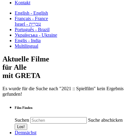
Kontakt
English - English
Français - France
עִבְרִית - Israel
Português - Brazil
Українська - Ukraine
Englis - India
Multilingual
Aktuelle Filme
für Alle
mit GRETA
Es wurde für die Suche nach "2021 :: Spielfilm" kein Ergebnis
gefunden!
Film Finden
Suchen
Suche abschicken
Demnächst