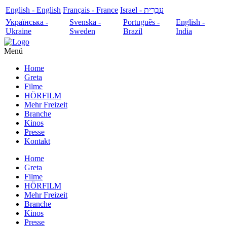
English - English
Français - France
עִבְרִית - Israel
Українська -
Svenska -
Português -
English -
Ukraine
Sweden
Brazil
India
Menü
Home
Greta
Filme
HÖRFILM
Mehr Freizeit
Branche
Kinos
Presse
Kontakt
Home
Greta
Filme
HÖRFILM
Mehr Freizeit
Branche
Kinos
Presse