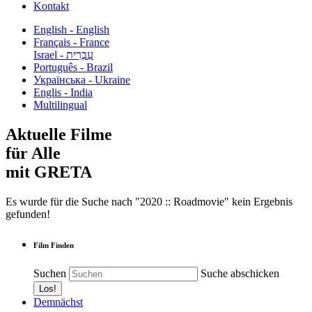
Kontakt
English - English
Français - France
עִבְרִית - Israel
Português - Brazil
Українська - Ukraine
Englis - India
Multilingual
Aktuelle Filme
für Alle
mit GRETA
Es wurde für die Suche nach "2020 :: Roadmovie" kein Ergebnis
gefunden!
Film Finden
Suchen
Suche abschicken
Demnächst