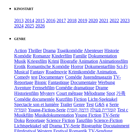
KINOSTART
2013
2014
2015
2016
2017
2018
2019
2020
2021
2022
2023
2024
2025
2026
GENRE
Action
Thriller
Drama
Tragikomödie
Abenteuer
Historie
Komödie
Romanze
Kinderfilm
Familie
Dokumentation
Musik
Kriegsfilm
Krimi
Biografie
Animation
Animationsfilm
Erotik
Romantische Komödie
Horror
Dokumentarfilm
Sci-Fi
Musical
Fantasy
Roadmovie
Krimikomödie
Animation.
Comedy
test
Documentary
Comédie
Jugendmagazin
TV-
Reportage
Biopic
Fantastique
Documentaire
Werbung
Aventure
Fernsehfilm
Comédie dramatique
Drame
Historienfilm
Mystery
Court métrage
Mélodrame
Spot
가족
Comédie documentée
Kurzfilm
Fiction
Licht-Spektakel
Spectacle son et lumière
Trailer
Genre
Test
G&S
g
Serie
קומדיה
Young-Fiction-Serie
דרמה קומית
קומדיית פעולה
Test c
Musikfilm
Musikdokumentation
Young Fiction
TV-Serie
Doku
Reportage
Science Fiction
Tanzfilm
Science-Fiction
Lichtspektakel
sdf
Drama TV-Serie
Biographie
Docutainment
Filmfestival
Western
Festival
Romantik
TV-Sendung