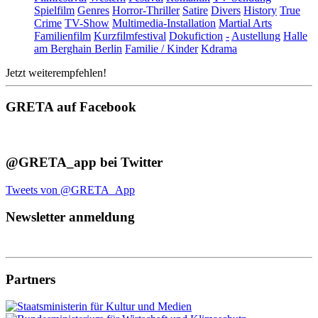
Spielfilm
Genres
Horror-Thriller
Satire
Divers
History
True
Crime
TV-Show
Multimedia-Installation
Martial Arts
Familienfilm
Kurzfilmfestival
Dokufiction
-
Austellung
Halle
am Berghain Berlin
Familie / Kinder
Kdrama
Jetzt weiterempfehlen!
GRETA auf Facebook
@GRETA_app bei Twitter
Tweets von @GRETA_App
Newsletter anmeldung
Partners