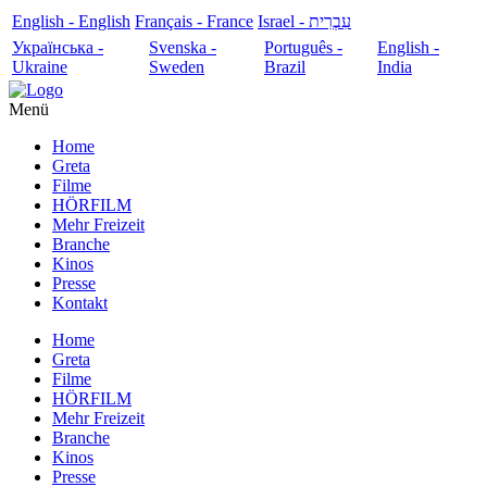
English - English
Français - France
עִבְרִית - Israel
Українська -
Svenska -
Português -
English -
Ukraine
Sweden
Brazil
India
Menü
Home
Greta
Filme
HÖRFILM
Mehr Freizeit
Branche
Kinos
Presse
Kontakt
Home
Greta
Filme
HÖRFILM
Mehr Freizeit
Branche
Kinos
Presse