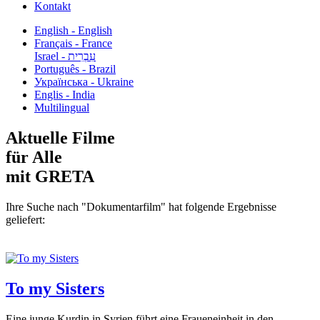
Kontakt
English - English
Français - France
עִבְרִית - Israel
Português - Brazil
Українська - Ukraine
Englis - India
Multilingual
Aktuelle Filme
für Alle
mit GRETA
Ihre Suche nach "Dokumentarfilm" hat folgende Ergebnisse
geliefert:
To my Sisters
Eine junge Kurdin in Syrien führt eine Fraueneinheit in den...