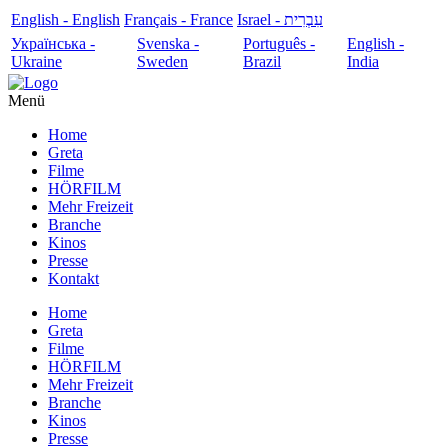
English - English
Français - France
עִבְרִית - Israel
Українська -
Svenska -
Português -
English -
Ukraine
Sweden
Brazil
India
Menü
Home
Greta
Filme
HÖRFILM
Mehr Freizeit
Branche
Kinos
Presse
Kontakt
Home
Greta
Filme
HÖRFILM
Mehr Freizeit
Branche
Kinos
Presse