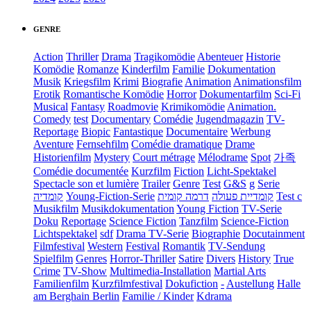
GENRE
Action
Thriller
Drama
Tragikomödie
Abenteuer
Historie
Komödie
Romanze
Kinderfilm
Familie
Dokumentation
Musik
Kriegsfilm
Krimi
Biografie
Animation
Animationsfilm
Erotik
Romantische Komödie
Horror
Dokumentarfilm
Sci-Fi
Musical
Fantasy
Roadmovie
Krimikomödie
Animation.
Comedy
test
Documentary
Comédie
Jugendmagazin
TV-
Reportage
Biopic
Fantastique
Documentaire
Werbung
Aventure
Fernsehfilm
Comédie dramatique
Drame
Historienfilm
Mystery
Court métrage
Mélodrame
Spot
가족
Comédie documentée
Kurzfilm
Fiction
Licht-Spektakel
Spectacle son et lumière
Trailer
Genre
Test
G&S
g
Serie
קומדיה
Young-Fiction-Serie
דרמה קומית
קומדיית פעולה
Test c
Musikfilm
Musikdokumentation
Young Fiction
TV-Serie
Doku
Reportage
Science Fiction
Tanzfilm
Science-Fiction
Lichtspektakel
sdf
Drama TV-Serie
Biographie
Docutainment
Filmfestival
Western
Festival
Romantik
TV-Sendung
Spielfilm
Genres
Horror-Thriller
Satire
Divers
History
True
Crime
TV-Show
Multimedia-Installation
Martial Arts
Familienfilm
Kurzfilmfestival
Dokufiction
-
Austellung
Halle
am Berghain Berlin
Familie / Kinder
Kdrama