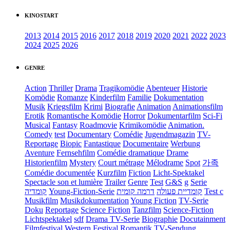
KINOSTART
2013
2014
2015
2016
2017
2018
2019
2020
2021
2022
2023
2024
2025
2026
GENRE
Action
Thriller
Drama
Tragikomödie
Abenteuer
Historie
Komödie
Romanze
Kinderfilm
Familie
Dokumentation
Musik
Kriegsfilm
Krimi
Biografie
Animation
Animationsfilm
Erotik
Romantische Komödie
Horror
Dokumentarfilm
Sci-Fi
Musical
Fantasy
Roadmovie
Krimikomödie
Animation.
Comedy
test
Documentary
Comédie
Jugendmagazin
TV-
Reportage
Biopic
Fantastique
Documentaire
Werbung
Aventure
Fernsehfilm
Comédie dramatique
Drame
Historienfilm
Mystery
Court métrage
Mélodrame
Spot
가족
Comédie documentée
Kurzfilm
Fiction
Licht-Spektakel
Spectacle son et lumière
Trailer
Genre
Test
G&S
g
Serie
קומדיה
Young-Fiction-Serie
דרמה קומית
קומדיית פעולה
Test c
Musikfilm
Musikdokumentation
Young Fiction
TV-Serie
Doku
Reportage
Science Fiction
Tanzfilm
Science-Fiction
Lichtspektakel
sdf
Drama TV-Serie
Biographie
Docutainment
Filmfestival
Western
Festival
Romantik
TV-Sendung