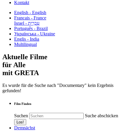
Kontakt
English - English
Français - France
עִבְרִית - Israel
Português - Brazil
Українська - Ukraine
Englis - India
Multilingual
Aktuelle Filme
für Alle
mit GRETA
Es wurde für die Suche nach "Documentary" kein Ergebnis
gefunden!
Film Finden
Suchen
Suche abschicken
Demnächst