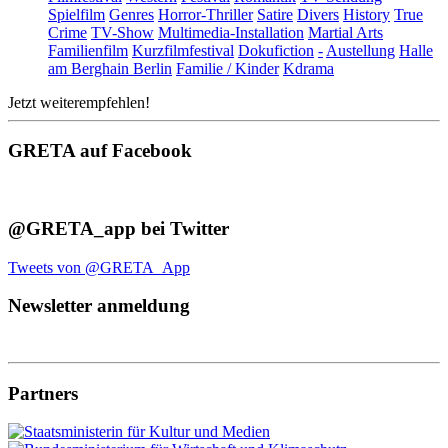
Spielfilm
Genres
Horror-Thriller
Satire
Divers
History
True
Crime
TV-Show
Multimedia-Installation
Martial Arts
Familienfilm
Kurzfilmfestival
Dokufiction
-
Austellung
Halle
am Berghain Berlin
Familie / Kinder
Kdrama
Jetzt weiterempfehlen!
GRETA auf Facebook
@GRETA_app bei Twitter
Tweets von @GRETA_App
Newsletter anmeldung
Partners