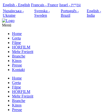
English - English
Français - France
עִבְרִית - Israel
Українська -
Svenska -
Português -
English -
Ukraine
Sweden
Brazil
India
Menü
Home
Greta
Filme
HÖRFILM
Mehr Freizeit
Branche
Kinos
Presse
Kontakt
Home
Greta
Filme
HÖRFILM
Mehr Freizeit
Branche
Kinos
Presse