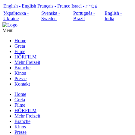
English - English
Français - France
עִבְרִית - Israel
Українська -
Svenska -
Português -
English -
Ukraine
Sweden
Brazil
India
Menü
Home
Greta
Filme
HÖRFILM
Mehr Freizeit
Branche
Kinos
Presse
Kontakt
Home
Greta
Filme
HÖRFILM
Mehr Freizeit
Branche
Kinos
Presse