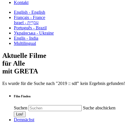
Kontakt
English - English
Français - France
עִבְרִית - Israel
Português - Brazil
Українська - Ukraine
Englis - India
Multilingual
Aktuelle Filme
für Alle
mit GRETA
Es wurde für die Suche nach "2019 :: sdf" kein Ergebnis gefunden!
Film Finden
Suchen
Suche abschicken
Demnächst