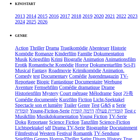
KINOSTART
2013
2014
2015
2016
2017
2018
2019
2020
2021
2022
2023
2024
2025
2026
GENRE
Action
Thriller
Drama
Tragikomödie
Abenteuer
Historie
Komödie
Romanze
Kinderfilm
Familie
Dokumentation
Musik
Kriegsfilm
Krimi
Biografie
Animation
Animationsfilm
Erotik
Romantische Komödie
Horror
Dokumentarfilm
Sci-Fi
Musical
Fantasy
Roadmovie
Krimikomödie
Animation.
Comedy
test
Documentary
Comédie
Jugendmagazin
TV-
Reportage
Biopic
Fantastique
Documentaire
Werbung
Aventure
Fernsehfilm
Comédie dramatique
Drame
Historienfilm
Mystery
Court métrage
Mélodrame
Spot
가족
Comédie documentée
Kurzfilm
Fiction
Licht-Spektakel
Spectacle son et lumière
Trailer
Genre
Test
G&S
g
Serie
קומדיה
Young-Fiction-Serie
דרמה קומית
קומדיית פעולה
Test c
Musikfilm
Musikdokumentation
Young Fiction
TV-Serie
Doku
Reportage
Science Fiction
Tanzfilm
Science-Fiction
Lichtspektakel
sdf
Drama TV-Serie
Biographie
Docutainment
Filmfestival
Western
Festival
Romantik
TV-Sendung
Spielfilm
Genres
Horror-Thriller
Satire
Divers
History
True