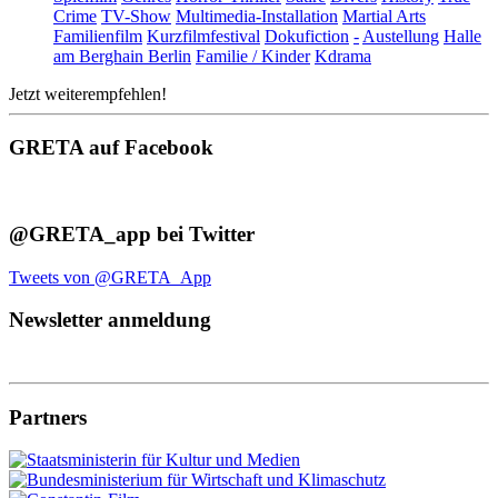
Crime
TV-Show
Multimedia-Installation
Martial Arts
Familienfilm
Kurzfilmfestival
Dokufiction
-
Austellung
Halle
am Berghain Berlin
Familie / Kinder
Kdrama
Jetzt weiterempfehlen!
GRETA auf Facebook
@GRETA_app bei Twitter
Tweets von @GRETA_App
Newsletter anmeldung
Partners