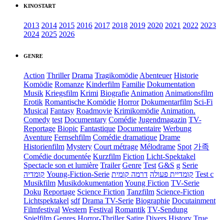
KINOSTART
2013
2014
2015
2016
2017
2018
2019
2020
2021
2022
2023
2024
2025
2026
GENRE
Action
Thriller
Drama
Tragikomödie
Abenteuer
Historie
Komödie
Romanze
Kinderfilm
Familie
Dokumentation
Musik
Kriegsfilm
Krimi
Biografie
Animation
Animationsfilm
Erotik
Romantische Komödie
Horror
Dokumentarfilm
Sci-Fi
Musical
Fantasy
Roadmovie
Krimikomödie
Animation.
Comedy
test
Documentary
Comédie
Jugendmagazin
TV-
Reportage
Biopic
Fantastique
Documentaire
Werbung
Aventure
Fernsehfilm
Comédie dramatique
Drame
Historienfilm
Mystery
Court métrage
Mélodrame
Spot
가족
Comédie documentée
Kurzfilm
Fiction
Licht-Spektakel
Spectacle son et lumière
Trailer
Genre
Test
G&S
g
Serie
קומדיה
Young-Fiction-Serie
דרמה קומית
קומדיית פעולה
Test c
Musikfilm
Musikdokumentation
Young Fiction
TV-Serie
Doku
Reportage
Science Fiction
Tanzfilm
Science-Fiction
Lichtspektakel
sdf
Drama TV-Serie
Biographie
Docutainment
Filmfestival
Western
Festival
Romantik
TV-Sendung
Spielfilm
Genres
Horror-Thriller
Satire
Divers
History
True