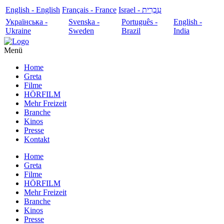
English - English
Français - France
עִבְרִית - Israel
Українська -
Svenska -
Português -
English -
Ukraine
Sweden
Brazil
India
Menü
Home
Greta
Filme
HÖRFILM
Mehr Freizeit
Branche
Kinos
Presse
Kontakt
Home
Greta
Filme
HÖRFILM
Mehr Freizeit
Branche
Kinos
Presse