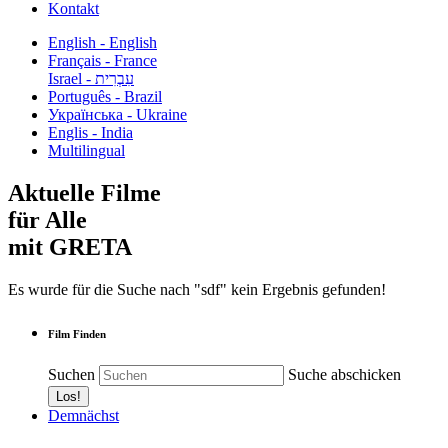
Kontakt
English - English
Français - France
עִבְרִית - Israel
Português - Brazil
Українська - Ukraine
Englis - India
Multilingual
Aktuelle Filme
für Alle
mit GRETA
Es wurde für die Suche nach "sdf" kein Ergebnis gefunden!
Film Finden
Suchen
Suche abschicken
Demnächst