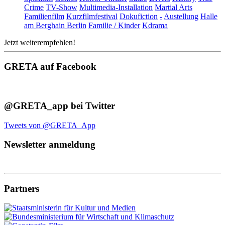
Crime
TV-Show
Multimedia-Installation
Martial Arts
Familienfilm
Kurzfilmfestival
Dokufiction
-
Austellung
Halle
am Berghain Berlin
Familie / Kinder
Kdrama
Jetzt weiterempfehlen!
GRETA auf Facebook
@GRETA_app bei Twitter
Tweets von @GRETA_App
Newsletter anmeldung
Partners