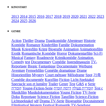
KINOSTART
2013
2014
2015
2016
2017
2018
2019
2020
2021
2022
2023
2024
2025
2026
GENRE
Action
Thriller
Drama
Tragikomödie
Abenteuer
Historie
Komödie
Romanze
Kinderfilm
Familie
Dokumentation
Musik
Kriegsfilm
Krimi
Biografie
Animation
Animationsfilm
Erotik
Romantische Komödie
Horror
Dokumentarfilm
Sci-Fi
Musical
Fantasy
Roadmovie
Krimikomödie
Animation.
Comedy
test
Documentary
Comédie
Jugendmagazin
TV-
Reportage
Biopic
Fantastique
Documentaire
Werbung
Aventure
Fernsehfilm
Comédie dramatique
Drame
Historienfilm
Mystery
Court métrage
Mélodrame
Spot
가족
Comédie documentée
Kurzfilm
Fiction
Licht-Spektakel
Spectacle son et lumière
Trailer
Genre
Test
G&S
g
Serie
קומדיה
Young-Fiction-Serie
דרמה קומית
קומדיית פעולה
Test c
Musikfilm
Musikdokumentation
Young Fiction
TV-Serie
Doku
Reportage
Science Fiction
Tanzfilm
Science-Fiction
Lichtspektakel
sdf
Drama TV-Serie
Biographie
Docutainment
Filmfestival
Western
Festival
Romantik
TV-Sendung