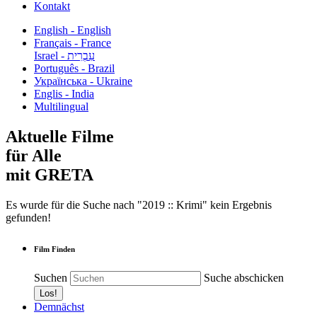
Kontakt
English - English
Français - France
עִבְרִית - Israel
Português - Brazil
Українська - Ukraine
Englis - India
Multilingual
Aktuelle Filme
für Alle
mit GRETA
Es wurde für die Suche nach "2019 :: Krimi" kein Ergebnis
gefunden!
Film Finden
Suchen
Suche abschicken
Demnächst