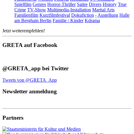
Spielfilm
Genres
Horror-Thriller
Satire
Divers
History
True
Crime
TV-Show
Multimedia-Installation
Martial Arts
Familienfilm
Kurzfilmfestival
Dokufiction
-
Austellung
Halle
am Berghain Berlin
Familie / Kinder
Kdrama
Jetzt weiterempfehlen!
GRETA auf Facebook
@GRETA_app bei Twitter
Tweets von @GRETA_App
Newsletter anmeldung
Partners