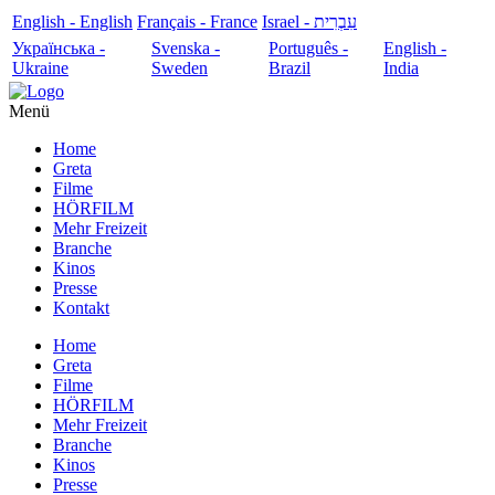
English - English
Français - France
עִבְרִית - Israel
Українська -
Svenska -
Português -
English -
Ukraine
Sweden
Brazil
India
Menü
Home
Greta
Filme
HÖRFILM
Mehr Freizeit
Branche
Kinos
Presse
Kontakt
Home
Greta
Filme
HÖRFILM
Mehr Freizeit
Branche
Kinos
Presse