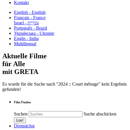
Kontakt
English - English
Français - France
עִבְרִית - Israel
Português - Brazil
Українська - Ukraine
Englis - India
Multilingual
Aktuelle Filme
für Alle
mit GRETA
Es wurde für die Suche nach "2024 :: Court métrage" kein Ergebnis
gefunden!
Film Finden
Suchen
Suche abschicken
Demnächst