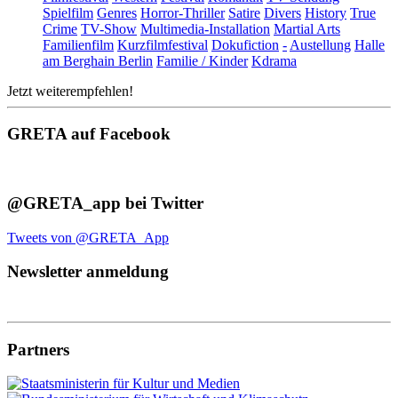
Spielfilm
Genres
Horror-Thriller
Satire
Divers
History
True
Crime
TV-Show
Multimedia-Installation
Martial Arts
Familienfilm
Kurzfilmfestival
Dokufiction
-
Austellung
Halle
am Berghain Berlin
Familie / Kinder
Kdrama
Jetzt weiterempfehlen!
GRETA auf Facebook
@GRETA_app bei Twitter
Tweets von @GRETA_App
Newsletter anmeldung
Partners