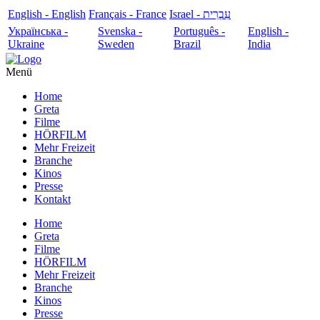
English - English
Français - France
עִבְרִית - Israel
Українська -
Svenska -
Português -
English -
Ukraine
Sweden
Brazil
India
Menü
Home
Greta
Filme
HÖRFILM
Mehr Freizeit
Branche
Kinos
Presse
Kontakt
Home
Greta
Filme
HÖRFILM
Mehr Freizeit
Branche
Kinos
Presse