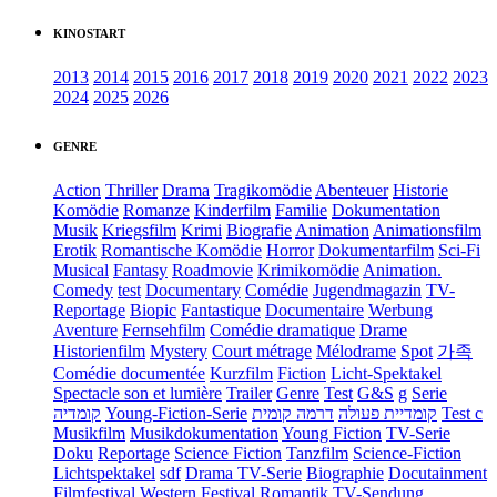
KINOSTART
2013
2014
2015
2016
2017
2018
2019
2020
2021
2022
2023
2024
2025
2026
GENRE
Action
Thriller
Drama
Tragikomödie
Abenteuer
Historie
Komödie
Romanze
Kinderfilm
Familie
Dokumentation
Musik
Kriegsfilm
Krimi
Biografie
Animation
Animationsfilm
Erotik
Romantische Komödie
Horror
Dokumentarfilm
Sci-Fi
Musical
Fantasy
Roadmovie
Krimikomödie
Animation.
Comedy
test
Documentary
Comédie
Jugendmagazin
TV-
Reportage
Biopic
Fantastique
Documentaire
Werbung
Aventure
Fernsehfilm
Comédie dramatique
Drame
Historienfilm
Mystery
Court métrage
Mélodrame
Spot
가족
Comédie documentée
Kurzfilm
Fiction
Licht-Spektakel
Spectacle son et lumière
Trailer
Genre
Test
G&S
g
Serie
קומדיה
Young-Fiction-Serie
דרמה קומית
קומדיית פעולה
Test c
Musikfilm
Musikdokumentation
Young Fiction
TV-Serie
Doku
Reportage
Science Fiction
Tanzfilm
Science-Fiction
Lichtspektakel
sdf
Drama TV-Serie
Biographie
Docutainment
Filmfestival
Western
Festival
Romantik
TV-Sendung