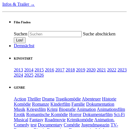
Infos & Trailer →
Film Finden
Suchen
Suche abschicken
Demnächst
KINOSTART
2013
2014
2015
2016
2017
2018
2019
2020
2021
2022
2023
2024
2025
2026
GENRE
Action
Thriller
Drama
Tragikomödie
Abenteuer
Historie
Komödie
Romanze
Kinderfilm
Familie
Dokumentation
Musik
Kriegsfilm
Krimi
Biografie
Animation
Animationsfilm
Erotik
Romantische Komödie
Horror
Dokumentarfilm
Sci-Fi
Musical
Fantasy
Roadmovie
Krimikomödie
Animation.
Comedy
test
Documentary
Comédie
Jugendmagazin
TV-