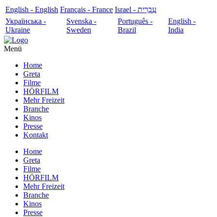
English - English
Français - France
עִבְרִית - Israel
Українська -
Svenska -
Português -
English -
Ukraine
Sweden
Brazil
India
Menü
Home
Greta
Filme
HÖRFILM
Mehr Freizeit
Branche
Kinos
Presse
Kontakt
Home
Greta
Filme
HÖRFILM
Mehr Freizeit
Branche
Kinos
Presse