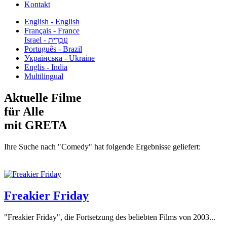
Kontakt
English - English
Français - France
עִבְרִית - Israel
Português - Brazil
Українська - Ukraine
Englis - India
Multilingual
Aktuelle Filme
für Alle
mit GRETA
Ihre Suche nach "Comedy" hat folgende Ergebnisse geliefert:
Freakier Friday
"Freakier Friday", die Fortsetzung des beliebten Films von 2003...