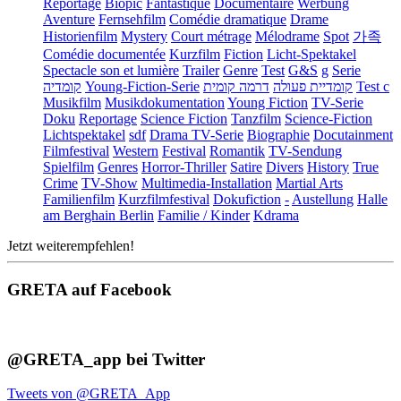
Reportage
Biopic
Fantastique
Documentaire
Werbung
Aventure
Fernsehfilm
Comédie dramatique
Drame
Historienfilm
Mystery
Court métrage
Mélodrame
Spot
가족
Comédie documentée
Kurzfilm
Fiction
Licht-Spektakel
Spectacle son et lumière
Trailer
Genre
Test
G&S
g
Serie
קומדיה
Young-Fiction-Serie
דרמה קומית
קומדיית פעולה
Test c
Musikfilm
Musikdokumentation
Young Fiction
TV-Serie
Doku
Reportage
Science Fiction
Tanzfilm
Science-Fiction
Lichtspektakel
sdf
Drama TV-Serie
Biographie
Docutainment
Filmfestival
Western
Festival
Romantik
TV-Sendung
Spielfilm
Genres
Horror-Thriller
Satire
Divers
History
True
Crime
TV-Show
Multimedia-Installation
Martial Arts
Familienfilm
Kurzfilmfestival
Dokufiction
-
Austellung
Halle
am Berghain Berlin
Familie / Kinder
Kdrama
Jetzt weiterempfehlen!
GRETA auf Facebook
@GRETA_app bei Twitter
Tweets von @GRETA_App