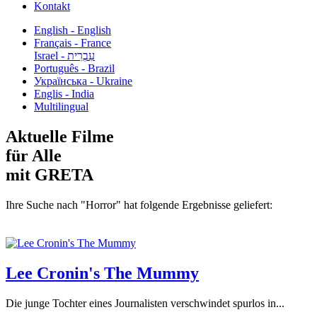
Kontakt
English - English
Français - France
עִבְרִית - Israel
Português - Brazil
Українська - Ukraine
Englis - India
Multilingual
Aktuelle Filme
für Alle
mit GRETA
Ihre Suche nach "Horror" hat folgende Ergebnisse geliefert:
Lee Cronin's The Mummy
Die junge Tochter eines Journalisten verschwindet spurlos in...