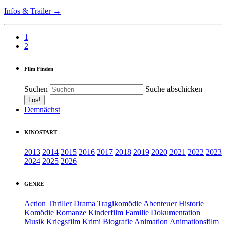
Infos & Trailer →
1
2
Film Finden
Suchen
Suche abschicken
Demnächst
KINOSTART
2013
2014
2015
2016
2017
2018
2019
2020
2021
2022
2023
2024
2025
2026
GENRE
Action
Thriller
Drama
Tragikomödie
Abenteuer
Historie
Komödie
Romanze
Kinderfilm
Familie
Dokumentation
Musik
Kriegsfilm
Krimi
Biografie
Animation
Animationsfilm