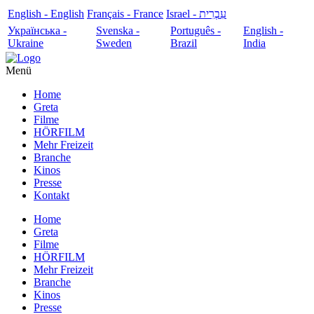
English - English
Français - France
עִבְרִית - Israel
Українська -
Svenska -
Português -
English -
Ukraine
Sweden
Brazil
India
Menü
Home
Greta
Filme
HÖRFILM
Mehr Freizeit
Branche
Kinos
Presse
Kontakt
Home
Greta
Filme
HÖRFILM
Mehr Freizeit
Branche
Kinos
Presse