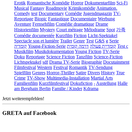
Erotik
Romantische Komödie
Horror
Dokumentarfilm
Sci-Fi
Musical
Fantasy
Roadmovie
Krimikomödie
Animation.
Comedy
test
Documentary
Comédie
Jugendmagazin
TV-
Reportage
Biopic
Fantastique
Documentaire
Werbung
Aventure
Fernsehfilm
Comédie dramatique
Drame
Historienfilm
Mystery
Court métrage
Mélodrame
Spot
가족
Comédie documentée
Kurzfilm
Fiction
Licht-Spektakel
Spectacle son et lumière
Trailer
Genre
Test
G&S
g
Serie
קומדיה
Young-Fiction-Serie
דרמה קומית
קומדיית פעולה
Test c
Musikfilm
Musikdokumentation
Young Fiction
TV-Serie
Doku
Reportage
Science Fiction
Tanzfilm
Science-Fiction
Lichtspektakel
sdf
Drama TV-Serie
Biographie
Docutainment
Filmfestival
Western
Festival
Romantik
TV-Sendung
Spielfilm
Genres
Horror-Thriller
Satire
Divers
History
True
Crime
TV-Show
Multimedia-Installation
Martial Arts
Familienfilm
Kurzfilmfestival
Dokufiction
-
Austellung
Halle
am Berghain Berlin
Familie / Kinder
Kdrama
Jetzt weiterempfehlen!
GRETA auf Facebook