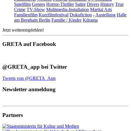
Spielfilm
Genres
Horror-Thriller
Satire
Divers
History
True
Crime
TV-Show
Multimedia-Installation
Martial Arts
Familienfilm
Kurzfilmfestival
Dokufiction
-
Austellung
Halle
am Berghain Berlin
Familie / Kinder
Kdrama
Jetzt weiterempfehlen!
GRETA auf Facebook
@GRETA_app bei Twitter
Tweets von @GRETA_App
Newsletter anmeldung
Partners