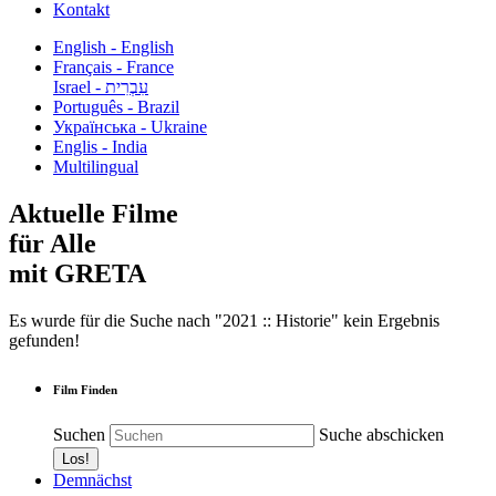
Kontakt
English - English
Français - France
עִבְרִית - Israel
Português - Brazil
Українська - Ukraine
Englis - India
Multilingual
Aktuelle Filme
für Alle
mit GRETA
Es wurde für die Suche nach "2021 :: Historie" kein Ergebnis
gefunden!
Film Finden
Suchen
Suche abschicken
Demnächst