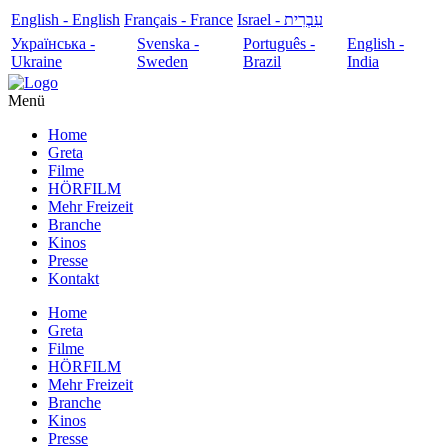
English - English
Français - France
עִבְרִית - Israel
Українська -
Svenska -
Português -
English -
Ukraine
Sweden
Brazil
India
Menü
Home
Greta
Filme
HÖRFILM
Mehr Freizeit
Branche
Kinos
Presse
Kontakt
Home
Greta
Filme
HÖRFILM
Mehr Freizeit
Branche
Kinos
Presse