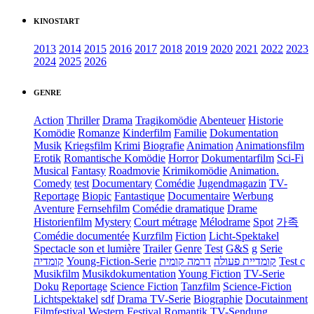
KINOSTART
2013
2014
2015
2016
2017
2018
2019
2020
2021
2022
2023
2024
2025
2026
GENRE
Action
Thriller
Drama
Tragikomödie
Abenteuer
Historie
Komödie
Romanze
Kinderfilm
Familie
Dokumentation
Musik
Kriegsfilm
Krimi
Biografie
Animation
Animationsfilm
Erotik
Romantische Komödie
Horror
Dokumentarfilm
Sci-Fi
Musical
Fantasy
Roadmovie
Krimikomödie
Animation.
Comedy
test
Documentary
Comédie
Jugendmagazin
TV-
Reportage
Biopic
Fantastique
Documentaire
Werbung
Aventure
Fernsehfilm
Comédie dramatique
Drame
Historienfilm
Mystery
Court métrage
Mélodrame
Spot
가족
Comédie documentée
Kurzfilm
Fiction
Licht-Spektakel
Spectacle son et lumière
Trailer
Genre
Test
G&S
g
Serie
קומדיה
Young-Fiction-Serie
דרמה קומית
קומדיית פעולה
Test c
Musikfilm
Musikdokumentation
Young Fiction
TV-Serie
Doku
Reportage
Science Fiction
Tanzfilm
Science-Fiction
Lichtspektakel
sdf
Drama TV-Serie
Biographie
Docutainment
Filmfestival
Western
Festival
Romantik
TV-Sendung