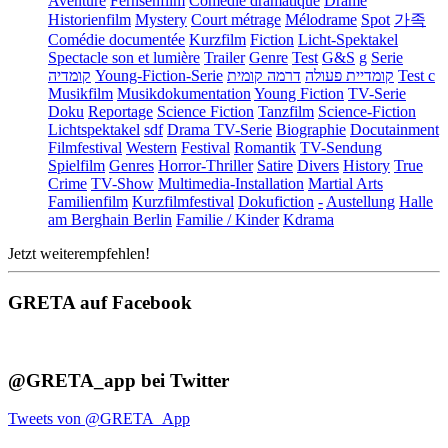
Aventure
Fernsehfilm
Comédie dramatique
Drame
Historienfilm
Mystery
Court métrage
Mélodrame
Spot
가족
Comédie documentée
Kurzfilm
Fiction
Licht-Spektakel
Spectacle son et lumière
Trailer
Genre
Test
G&S
g
Serie
קומדיה
Young-Fiction-Serie
דרמה קומית
קומדיית פעולה
Test c
Musikfilm
Musikdokumentation
Young Fiction
TV-Serie
Doku
Reportage
Science Fiction
Tanzfilm
Science-Fiction
Lichtspektakel
sdf
Drama TV-Serie
Biographie
Docutainment
Filmfestival
Western
Festival
Romantik
TV-Sendung
Spielfilm
Genres
Horror-Thriller
Satire
Divers
History
True
Crime
TV-Show
Multimedia-Installation
Martial Arts
Familienfilm
Kurzfilmfestival
Dokufiction
-
Austellung
Halle
am Berghain Berlin
Familie / Kinder
Kdrama
Jetzt weiterempfehlen!
GRETA auf Facebook
@GRETA_app bei Twitter
Tweets von @GRETA_App