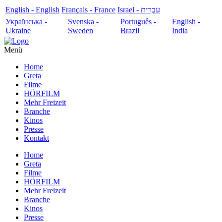
English - English
Français - France
עִבְרִית - Israel
Українська -
Svenska -
Português -
English -
Ukraine
Sweden
Brazil
India
Menü
Home
Greta
Filme
HÖRFILM
Mehr Freizeit
Branche
Kinos
Presse
Kontakt
Home
Greta
Filme
HÖRFILM
Mehr Freizeit
Branche
Kinos
Presse