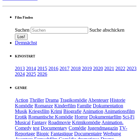
Film Finden
Suchen
Suche abschicken
Demnächst
KINOSTART
2013
2014
2015
2016
2017
2018
2019
2020
2021
2022
2023
2024
2025
2026
GENRE
Action
Thriller
Drama
Tragikomödie
Abenteuer
Historie
Komödie
Romanze
Kinderfilm
Familie
Dokumentation
Musik
Kriegsfilm
Krimi
Biografie
Animation
Animationsfilm
Erotik
Romantische Komödie
Horror
Dokumentarfilm
Sci-Fi
Musical
Fantasy
Roadmovie
Krimikomödie
Animation.
Comedy
test
Documentary
Comédie
Jugendmagazin
TV-
Reportage
Biopic
Fantastique
Documentaire
Werbung