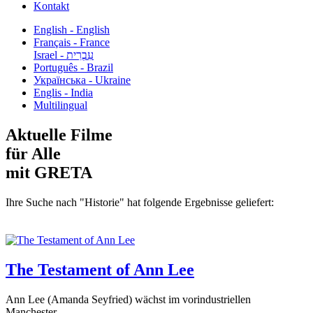
Kontakt
English - English
Français - France
עִבְרִית - Israel
Português - Brazil
Українська - Ukraine
Englis - India
Multilingual
Aktuelle Filme
für Alle
mit GRETA
Ihre Suche nach "Historie" hat folgende Ergebnisse geliefert:
The Testament of Ann Lee
Ann Lee (Amanda Seyfried) wächst im vorindustriellen
Manchester...