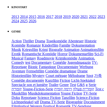
KINOSTART
2013
2014
2015
2016
2017
2018
2019
2020
2021
2022
2023
2024
2025
2026
GENRE
Action
Thriller
Drama
Tragikomödie
Abenteuer
Historie
Komödie
Romanze
Kinderfilm
Familie
Dokumentation
Musik
Kriegsfilm
Krimi
Biografie
Animation
Animationsfilm
Erotik
Romantische Komödie
Horror
Dokumentarfilm
Sci-Fi
Musical
Fantasy
Roadmovie
Krimikomödie
Animation.
Comedy
test
Documentary
Comédie
Jugendmagazin
TV-
Reportage
Biopic
Fantastique
Documentaire
Werbung
Aventure
Fernsehfilm
Comédie dramatique
Drame
Historienfilm
Mystery
Court métrage
Mélodrame
Spot
가족
Comédie documentée
Kurzfilm
Fiction
Licht-Spektakel
Spectacle son et lumière
Trailer
Genre
Test
G&S
g
Serie
קומדיה
Young-Fiction-Serie
דרמה קומית
קומדיית פעולה
Test c
Musikfilm
Musikdokumentation
Young Fiction
TV-Serie
Doku
Reportage
Science Fiction
Tanzfilm
Science-Fiction
Lichtspektakel
sdf
Drama TV-Serie
Biographie
Docutainment
Filmfestival
Western
Festival
Romantik
TV-Sendung