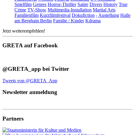
Spielfilm
Genres
Horror-Thriller
Satire
Divers
History
True
Crime
TV-Show
Multimedia-Installation
Martial Arts
Familienfilm
Kurzfilmfestival
Dokufiction
-
Austellung
Halle
am Berghain Berlin
Familie / Kinder
Kdrama
Jetzt weiterempfehlen!
GRETA auf Facebook
@GRETA_app bei Twitter
Tweets von @GRETA_App
Newsletter anmeldung
Partners