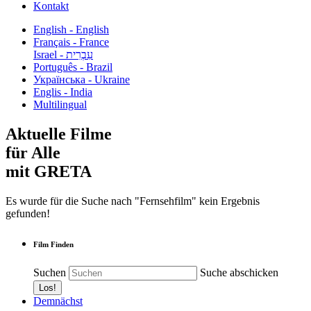
Kontakt
English - English
Français - France
עִבְרִית - Israel
Português - Brazil
Українська - Ukraine
Englis - India
Multilingual
Aktuelle Filme
für Alle
mit GRETA
Es wurde für die Suche nach "Fernsehfilm" kein Ergebnis
gefunden!
Film Finden
Suchen
Suche abschicken
Demnächst