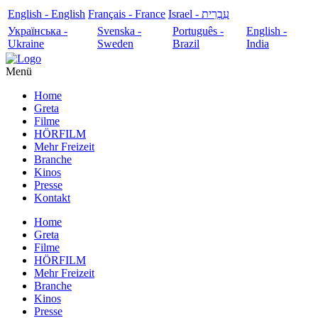
English - English
Français - France
עִבְרִית - Israel
Українська -
Svenska -
Português -
English -
Ukraine
Sweden
Brazil
India
Menü
Home
Greta
Filme
HÖRFILM
Mehr Freizeit
Branche
Kinos
Presse
Kontakt
Home
Greta
Filme
HÖRFILM
Mehr Freizeit
Branche
Kinos
Presse