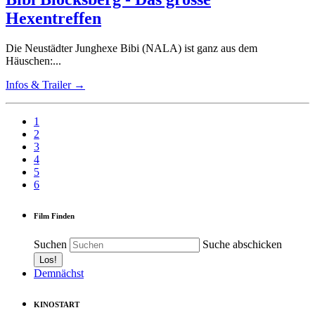
Hexentreffen
Die Neustädter Junghexe Bibi (NALA) ist ganz aus dem
Häuschen:...
Infos & Trailer →
1
2
3
4
5
6
Film Finden
Suchen
Suche abschicken
Demnächst
KINOSTART