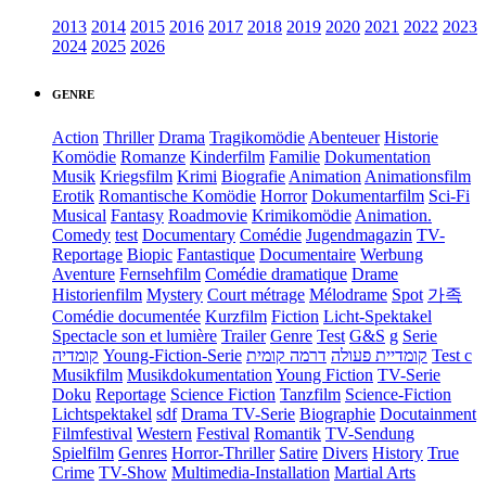
2013
2014
2015
2016
2017
2018
2019
2020
2021
2022
2023
2024
2025
2026
GENRE
Action
Thriller
Drama
Tragikomödie
Abenteuer
Historie
Komödie
Romanze
Kinderfilm
Familie
Dokumentation
Musik
Kriegsfilm
Krimi
Biografie
Animation
Animationsfilm
Erotik
Romantische Komödie
Horror
Dokumentarfilm
Sci-Fi
Musical
Fantasy
Roadmovie
Krimikomödie
Animation.
Comedy
test
Documentary
Comédie
Jugendmagazin
TV-
Reportage
Biopic
Fantastique
Documentaire
Werbung
Aventure
Fernsehfilm
Comédie dramatique
Drame
Historienfilm
Mystery
Court métrage
Mélodrame
Spot
가족
Comédie documentée
Kurzfilm
Fiction
Licht-Spektakel
Spectacle son et lumière
Trailer
Genre
Test
G&S
g
Serie
קומדיה
Young-Fiction-Serie
דרמה קומית
קומדיית פעולה
Test c
Musikfilm
Musikdokumentation
Young Fiction
TV-Serie
Doku
Reportage
Science Fiction
Tanzfilm
Science-Fiction
Lichtspektakel
sdf
Drama TV-Serie
Biographie
Docutainment
Filmfestival
Western
Festival
Romantik
TV-Sendung
Spielfilm
Genres
Horror-Thriller
Satire
Divers
History
True
Crime
TV-Show
Multimedia-Installation
Martial Arts