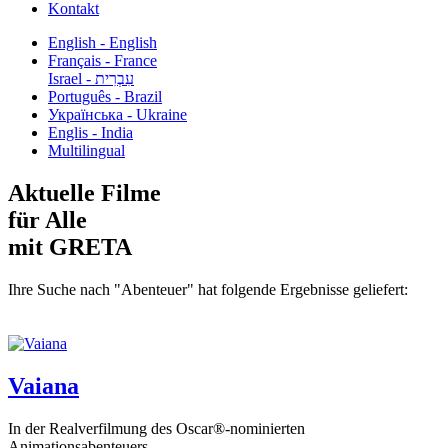
Kontakt
English - English
Français - France
עִבְרִית - Israel
Português - Brazil
Українська - Ukraine
Englis - India
Multilingual
Aktuelle Filme
für Alle
mit GRETA
Ihre Suche nach "Abenteuer" hat folgende Ergebnisse geliefert:
Vaiana
In der Realverfilmung des Oscar®-nominierten
Animationsabenteuers...