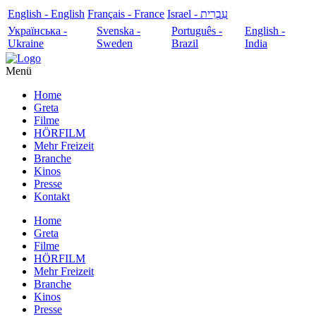
English - English
Français - France
עִבְרִית - Israel
Українська -
Svenska -
Português -
English -
Ukraine
Sweden
Brazil
India
Menü
Home
Greta
Filme
HÖRFILM
Mehr Freizeit
Branche
Kinos
Presse
Kontakt
Home
Greta
Filme
HÖRFILM
Mehr Freizeit
Branche
Kinos
Presse