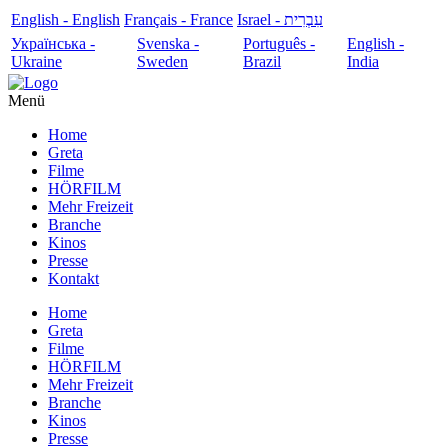
English - English
Français - France
עִבְרִית - Israel
Українська -
Svenska -
Português -
English -
Ukraine
Sweden
Brazil
India
Menü
Home
Greta
Filme
HÖRFILM
Mehr Freizeit
Branche
Kinos
Presse
Kontakt
Home
Greta
Filme
HÖRFILM
Mehr Freizeit
Branche
Kinos
Presse