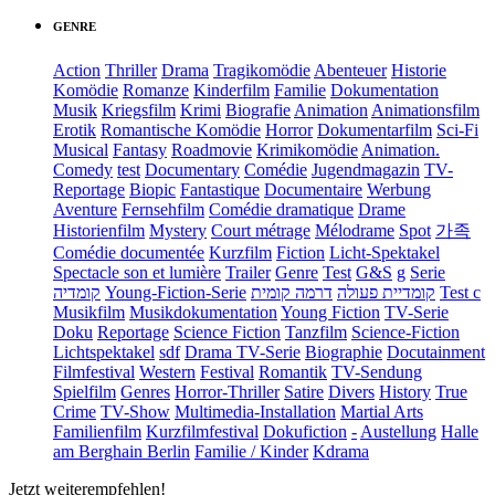
GENRE
Action
Thriller
Drama
Tragikomödie
Abenteuer
Historie
Komödie
Romanze
Kinderfilm
Familie
Dokumentation
Musik
Kriegsfilm
Krimi
Biografie
Animation
Animationsfilm
Erotik
Romantische Komödie
Horror
Dokumentarfilm
Sci-Fi
Musical
Fantasy
Roadmovie
Krimikomödie
Animation.
Comedy
test
Documentary
Comédie
Jugendmagazin
TV-
Reportage
Biopic
Fantastique
Documentaire
Werbung
Aventure
Fernsehfilm
Comédie dramatique
Drame
Historienfilm
Mystery
Court métrage
Mélodrame
Spot
가족
Comédie documentée
Kurzfilm
Fiction
Licht-Spektakel
Spectacle son et lumière
Trailer
Genre
Test
G&S
g
Serie
קומדיה
Young-Fiction-Serie
דרמה קומית
קומדיית פעולה
Test c
Musikfilm
Musikdokumentation
Young Fiction
TV-Serie
Doku
Reportage
Science Fiction
Tanzfilm
Science-Fiction
Lichtspektakel
sdf
Drama TV-Serie
Biographie
Docutainment
Filmfestival
Western
Festival
Romantik
TV-Sendung
Spielfilm
Genres
Horror-Thriller
Satire
Divers
History
True
Crime
TV-Show
Multimedia-Installation
Martial Arts
Familienfilm
Kurzfilmfestival
Dokufiction
-
Austellung
Halle
am Berghain Berlin
Familie / Kinder
Kdrama
Jetzt weiterempfehlen!