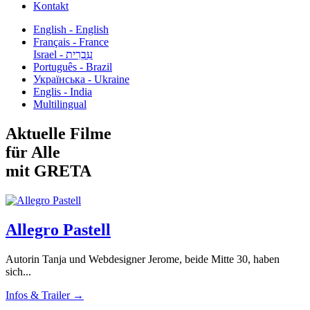
Kontakt
English - English
Français - France
עִבְרִית - Israel
Português - Brazil
Українська - Ukraine
Englis - India
Multilingual
Aktuelle Filme
für Alle
mit GRETA
Allegro Pastell
Autorin Tanja und Webdesigner Jerome, beide Mitte 30, haben
sich...
Infos & Trailer →