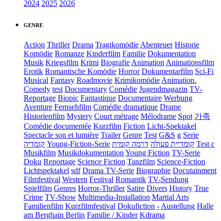
2024
2025
2026
GENRE
Action
Thriller
Drama
Tragikomödie
Abenteuer
Historie
Komödie
Romanze
Kinderfilm
Familie
Dokumentation
Musik
Kriegsfilm
Krimi
Biografie
Animation
Animationsfilm
Erotik
Romantische Komödie
Horror
Dokumentarfilm
Sci-Fi
Musical
Fantasy
Roadmovie
Krimikomödie
Animation.
Comedy
test
Documentary
Comédie
Jugendmagazin
TV-
Reportage
Biopic
Fantastique
Documentaire
Werbung
Aventure
Fernsehfilm
Comédie dramatique
Drame
Historienfilm
Mystery
Court métrage
Mélodrame
Spot
가족
Comédie documentée
Kurzfilm
Fiction
Licht-Spektakel
Spectacle son et lumière
Trailer
Genre
Test
G&S
g
Serie
קומדיה
Young-Fiction-Serie
דרמה קומית
קומדיית פעולה
Test c
Musikfilm
Musikdokumentation
Young Fiction
TV-Serie
Doku
Reportage
Science Fiction
Tanzfilm
Science-Fiction
Lichtspektakel
sdf
Drama TV-Serie
Biographie
Docutainment
Filmfestival
Western
Festival
Romantik
TV-Sendung
Spielfilm
Genres
Horror-Thriller
Satire
Divers
History
True
Crime
TV-Show
Multimedia-Installation
Martial Arts
Familienfilm
Kurzfilmfestival
Dokufiction
-
Austellung
Halle
am Berghain Berlin
Familie / Kinder
Kdrama