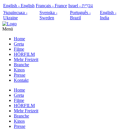
English - English
Français - France
עִבְרִית - Israel
Українська -
Svenska -
Português -
English -
Ukraine
Sweden
Brazil
India
Menü
Home
Greta
Filme
HÖRFILM
Mehr Freizeit
Branche
Kinos
Presse
Kontakt
Home
Greta
Filme
HÖRFILM
Mehr Freizeit
Branche
Kinos
Presse