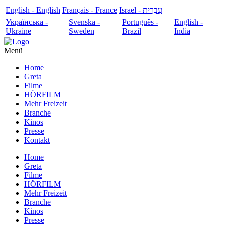
English - English
Français - France
עִבְרִית - Israel
Українська -
Svenska -
Português -
English -
Ukraine
Sweden
Brazil
India
Menü
Home
Greta
Filme
HÖRFILM
Mehr Freizeit
Branche
Kinos
Presse
Kontakt
Home
Greta
Filme
HÖRFILM
Mehr Freizeit
Branche
Kinos
Presse