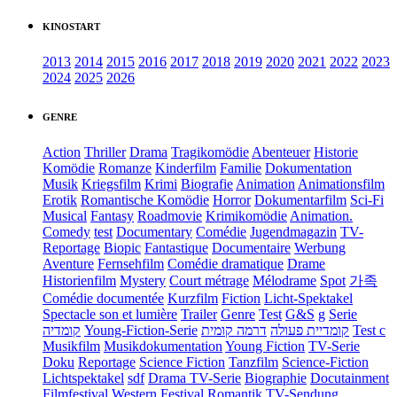
KINOSTART
2013
2014
2015
2016
2017
2018
2019
2020
2021
2022
2023
2024
2025
2026
GENRE
Action
Thriller
Drama
Tragikomödie
Abenteuer
Historie
Komödie
Romanze
Kinderfilm
Familie
Dokumentation
Musik
Kriegsfilm
Krimi
Biografie
Animation
Animationsfilm
Erotik
Romantische Komödie
Horror
Dokumentarfilm
Sci-Fi
Musical
Fantasy
Roadmovie
Krimikomödie
Animation.
Comedy
test
Documentary
Comédie
Jugendmagazin
TV-
Reportage
Biopic
Fantastique
Documentaire
Werbung
Aventure
Fernsehfilm
Comédie dramatique
Drame
Historienfilm
Mystery
Court métrage
Mélodrame
Spot
가족
Comédie documentée
Kurzfilm
Fiction
Licht-Spektakel
Spectacle son et lumière
Trailer
Genre
Test
G&S
g
Serie
קומדיה
Young-Fiction-Serie
דרמה קומית
קומדיית פעולה
Test c
Musikfilm
Musikdokumentation
Young Fiction
TV-Serie
Doku
Reportage
Science Fiction
Tanzfilm
Science-Fiction
Lichtspektakel
sdf
Drama TV-Serie
Biographie
Docutainment
Filmfestival
Western
Festival
Romantik
TV-Sendung