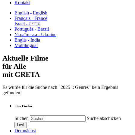
Kontakt
English - English
Français - France
עִבְרִית - Israel
Português - Brazil
Українська - Ukraine
Englis - India
Multilingual
Aktuelle Filme
für Alle
mit GRETA
Es wurde für die Suche nach "2025 :: Genres" kein Ergebnis
gefunden!
Film Finden
Suchen
Suche abschicken
Demnächst