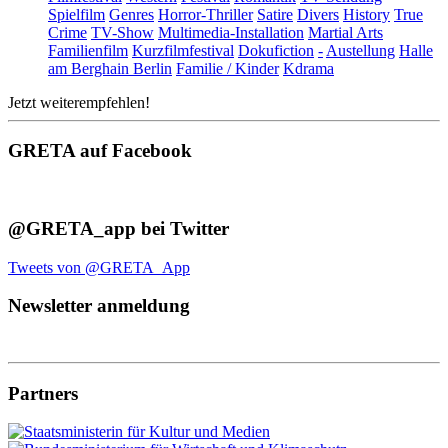
Spielfilm
Genres
Horror-Thriller
Satire
Divers
History
True
Crime
TV-Show
Multimedia-Installation
Martial Arts
Familienfilm
Kurzfilmfestival
Dokufiction
-
Austellung
Halle
am Berghain Berlin
Familie / Kinder
Kdrama
Jetzt weiterempfehlen!
GRETA auf Facebook
@GRETA_app bei Twitter
Tweets von @GRETA_App
Newsletter anmeldung
Partners