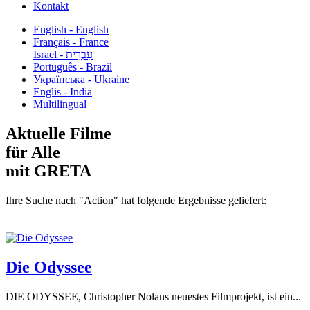
Kontakt
English - English
Français - France
עִבְרִית - Israel
Português - Brazil
Українська - Ukraine
Englis - India
Multilingual
Aktuelle Filme
für Alle
mit GRETA
Ihre Suche nach "Action" hat folgende Ergebnisse geliefert:
Die Odyssee
DIE ODYSSEE, Christopher Nolans neuestes Filmprojekt, ist ein...