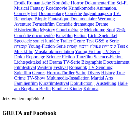
Erotik
Romantische Komödie
Horror
Dokumentarfilm
Sci-Fi
Musical
Fantasy
Roadmovie
Krimikomödie
Animation.
Comedy
test
Documentary
Comédie
Jugendmagazin
TV-
Reportage
Biopic
Fantastique
Documentaire
Werbung
Aventure
Fernsehfilm
Comédie dramatique
Drame
Historienfilm
Mystery
Court métrage
Mélodrame
Spot
가족
Comédie documentée
Kurzfilm
Fiction
Licht-Spektakel
Spectacle son et lumière
Trailer
Genre
Test
G&S
g
Serie
קומדיה
Young-Fiction-Serie
דרמה קומית
קומדיית פעולה
Test c
Musikfilm
Musikdokumentation
Young Fiction
TV-Serie
Doku
Reportage
Science Fiction
Tanzfilm
Science-Fiction
Lichtspektakel
sdf
Drama TV-Serie
Biographie
Docutainment
Filmfestival
Western
Festival
Romantik
TV-Sendung
Spielfilm
Genres
Horror-Thriller
Satire
Divers
History
True
Crime
TV-Show
Multimedia-Installation
Martial Arts
Familienfilm
Kurzfilmfestival
Dokufiction
-
Austellung
Halle
am Berghain Berlin
Familie / Kinder
Kdrama
Jetzt weiterempfehlen!
GRETA auf Facebook