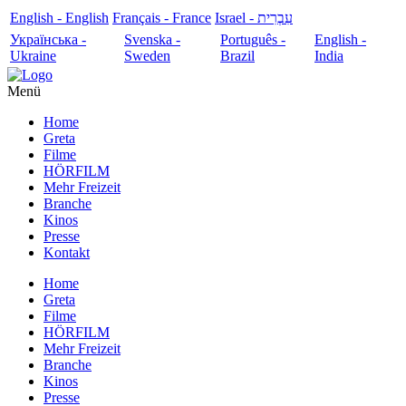
English - English
Français - France
עִבְרִית - Israel
Українська -
Svenska -
Português -
English -
Ukraine
Sweden
Brazil
India
Menü
Home
Greta
Filme
HÖRFILM
Mehr Freizeit
Branche
Kinos
Presse
Kontakt
Home
Greta
Filme
HÖRFILM
Mehr Freizeit
Branche
Kinos
Presse