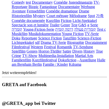
Comedy
test
Documentary
Comédie
Jugendmagazin
TV-
Reportage
Biopic
Fantastique
Documentaire
Werbung
Aventure
Fernsehfilm
Comédie dramatique
Drame
Historienfilm
Mystery
Court métrage
Mélodrame
Spot
가족
Comédie documentée
Kurzfilm
Fiction
Licht-Spektakel
Spectacle son et lumière
Trailer
Genre
Test
G&S
g
Serie
קומדיה
Young-Fiction-Serie
דרמה קומית
קומדיית פעולה
Test c
Musikfilm
Musikdokumentation
Young Fiction
TV-Serie
Doku
Reportage
Science Fiction
Tanzfilm
Science-Fiction
Lichtspektakel
sdf
Drama TV-Serie
Biographie
Docutainment
Filmfestival
Western
Festival
Romantik
TV-Sendung
Spielfilm
Genres
Horror-Thriller
Satire
Divers
History
True
Crime
TV-Show
Multimedia-Installation
Martial Arts
Familienfilm
Kurzfilmfestival
Dokufiction
-
Austellung
Halle
am Berghain Berlin
Familie / Kinder
Kdrama
Jetzt weiterempfehlen!
GRETA auf Facebook
@GRETA_app bei Twitter