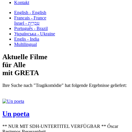
Kontakt
English - English
Français - France
עִבְרִית - Israel
Português - Brazil
Українська - Ukraine
Englis - India
Multilingual
Aktuelle Filme
für Alle
mit GRETA
Ihre Suche nach "Tragikomödie" hat folgende Ergebnisse geliefert:
Un poeta
** NUR MIT SDH-UNTERTITEL VERFÜGBAR ** Óscar
Restrepos Besessenheit...