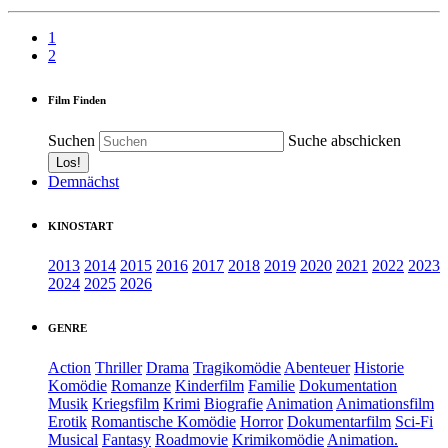
1
2
Film Finden
Suchen
Suche abschicken
Demnächst
KINOSTART
2013
2014
2015
2016
2017
2018
2019
2020
2021
2022
2023
2024
2025
2026
GENRE
Action
Thriller
Drama
Tragikomödie
Abenteuer
Historie
Komödie
Romanze
Kinderfilm
Familie
Dokumentation
Musik
Kriegsfilm
Krimi
Biografie
Animation
Animationsfilm
Erotik
Romantische Komödie
Horror
Dokumentarfilm
Sci-Fi
Musical
Fantasy
Roadmovie
Krimikomödie
Animation.