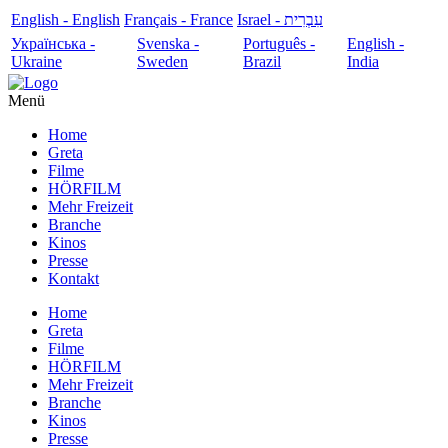
English - English
Français - France
עִבְרִית - Israel
Українська -
Svenska -
Português -
English -
Ukraine
Sweden
Brazil
India
Menü
Home
Greta
Filme
HÖRFILM
Mehr Freizeit
Branche
Kinos
Presse
Kontakt
Home
Greta
Filme
HÖRFILM
Mehr Freizeit
Branche
Kinos
Presse