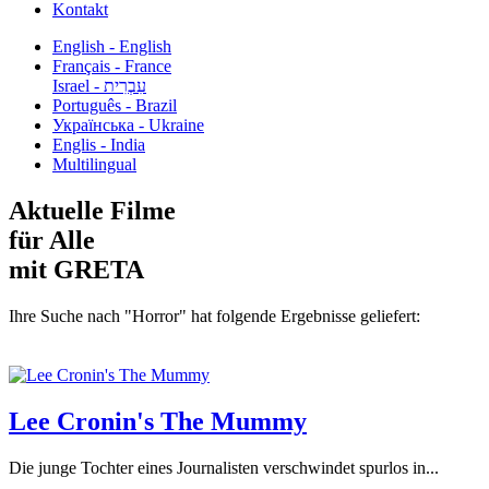
Kontakt
English - English
Français - France
עִבְרִית - Israel
Português - Brazil
Українська - Ukraine
Englis - India
Multilingual
Aktuelle Filme
für Alle
mit GRETA
Ihre Suche nach "Horror" hat folgende Ergebnisse geliefert:
Lee Cronin's The Mummy
Die junge Tochter eines Journalisten verschwindet spurlos in...