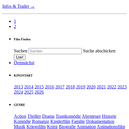
Infos & Trailer →
1
2
Film Finden
Suchen
Suche abschicken
Demnächst
KINOSTART
2013
2014
2015
2016
2017
2018
2019
2020
2021
2022
2023
2024
2025
2026
GENRE
Action
Thriller
Drama
Tragikomödie
Abenteuer
Historie
Komödie
Romanze
Kinderfilm
Familie
Dokumentation
Musik
Kriegsfilm
Krimi
Biografie
Animation
Animationsfilm