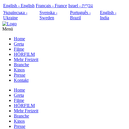
English - English
Français - France
עִבְרִית - Israel
Українська -
Svenska -
Português -
English -
Ukraine
Sweden
Brazil
India
Menü
Home
Greta
Filme
HÖRFILM
Mehr Freizeit
Branche
Kinos
Presse
Kontakt
Home
Greta
Filme
HÖRFILM
Mehr Freizeit
Branche
Kinos
Presse