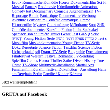
Erotik
Romantische Komödie
Horror
Dokumentarfilm
Sci-Fi
Musical
Fantasy
Roadmovie
Krimikomödie
Animation.
Comedy
test
Documentary
Comédie
Jugendmagazin
TV-
Reportage
Biopic
Fantastique
Documentaire
Werbung
Aventure
Fernsehfilm
Comédie dramatique
Drame
Historienfilm
Mystery
Court métrage
Mélodrame
Spot
가족
Comédie documentée
Kurzfilm
Fiction
Licht-Spektakel
Spectacle son et lumière
Trailer
Genre
Test
G&S
g
Serie
קומדיה
Young-Fiction-Serie
דרמה קומית
קומדיית פעולה
Test c
Musikfilm
Musikdokumentation
Young Fiction
TV-Serie
Doku
Reportage
Science Fiction
Tanzfilm
Science-Fiction
Lichtspektakel
sdf
Drama TV-Serie
Biographie
Docutainment
Filmfestival
Western
Festival
Romantik
TV-Sendung
Spielfilm
Genres
Horror-Thriller
Satire
Divers
History
True
Crime
TV-Show
Multimedia-Installation
Martial Arts
Familienfilm
Kurzfilmfestival
Dokufiction
-
Austellung
Halle
am Berghain Berlin
Familie / Kinder
Kdrama
Jetzt weiterempfehlen!
GRETA auf Facebook