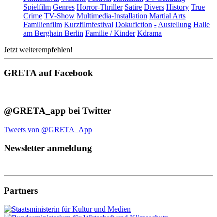
Spielfilm
Genres
Horror-Thriller
Satire
Divers
History
True
Crime
TV-Show
Multimedia-Installation
Martial Arts
Familienfilm
Kurzfilmfestival
Dokufiction
-
Austellung
Halle
am Berghain Berlin
Familie / Kinder
Kdrama
Jetzt weiterempfehlen!
GRETA auf Facebook
@GRETA_app bei Twitter
Tweets von @GRETA_App
Newsletter anmeldung
Partners