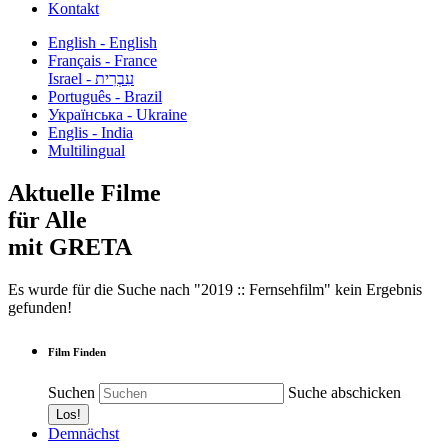
Kontakt
English - English
Français - France
עִבְרִית - Israel
Português - Brazil
Українська - Ukraine
Englis - India
Multilingual
Aktuelle Filme
für Alle
mit GRETA
Es wurde für die Suche nach "2019 :: Fernsehfilm" kein Ergebnis
gefunden!
Film Finden
Suchen
Suche abschicken
Demnächst