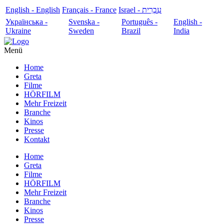
English - English
Français - France
עִבְרִית - Israel
Українська -
Svenska -
Português -
English -
Ukraine
Sweden
Brazil
India
Menü
Home
Greta
Filme
HÖRFILM
Mehr Freizeit
Branche
Kinos
Presse
Kontakt
Home
Greta
Filme
HÖRFILM
Mehr Freizeit
Branche
Kinos
Presse