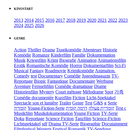
KINOSTART
2013
2014
2015
2016
2017
2018
2019
2020
2021
2022
2023
2024
2025
2026
GENRE
Action
Thriller
Drama
Tragikomödie
Abenteuer
Historie
Komödie
Romanze
Kinderfilm
Familie
Dokumentation
Musik
Kriegsfilm
Krimi
Biografie
Animation
Animationsfilm
Erotik
Romantische Komödie
Horror
Dokumentarfilm
Sci-Fi
Musical
Fantasy
Roadmovie
Krimikomödie
Animation.
Comedy
test
Documentary
Comédie
Jugendmagazin
TV-
Reportage
Biopic
Fantastique
Documentaire
Werbung
Aventure
Fernsehfilm
Comédie dramatique
Drame
Historienfilm
Mystery
Court métrage
Mélodrame
Spot
가족
Comédie documentée
Kurzfilm
Fiction
Licht-Spektakel
Spectacle son et lumière
Trailer
Genre
Test
G&S
g
Serie
קומדיה
Young-Fiction-Serie
דרמה קומית
קומדיית פעולה
Test c
Musikfilm
Musikdokumentation
Young Fiction
TV-Serie
Doku
Reportage
Science Fiction
Tanzfilm
Science-Fiction
Lichtspektakel
sdf
Drama TV-Serie
Biographie
Docutainment
Filmfestival
Western
Festival
Romantik
TV-Sendung