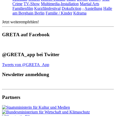
Crime
TV-Show
Multimedia-Installation
Martial Arts
Familienfilm
Kurzfilmfestival
Dokufiction
-
Austellung
Halle
am Berghain Berlin
Familie / Kinder
Kdrama
Jetzt weiterempfehlen!
GRETA auf Facebook
@GRETA_app bei Twitter
Tweets von @GRETA_App
Newsletter anmeldung
Partners