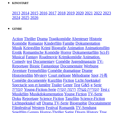
KINOSTART
2013
2014
2015
2016
2017
2018
2019
2020
2021
2022
2023
2024
2025
2026
GENRE
Action
Thriller
Drama
Tragikomödie
Abenteuer
Historie
Komödie
Romanze
Kinderfilm
Familie
Dokumentation
Musik
Kriegsfilm
Krimi
Biografie
Animation
Animationsfilm
Erotik
Romantische Komödie
Horror
Dokumentarfilm
Sci-Fi
Musical
Fantasy
Roadmovie
Krimikomödie
Animation.
Comedy
test
Documentary
Comédie
Jugendmagazin
TV-
Reportage
Biopic
Fantastique
Documentaire
Werbung
Aventure
Fernsehfilm
Comédie dramatique
Drame
Historienfilm
Mystery
Court métrage
Mélodrame
Spot
가족
Comédie documentée
Kurzfilm
Fiction
Licht-Spektakel
Spectacle son et lumière
Trailer
Genre
Test
G&S
g
Serie
קומדיה
Young-Fiction-Serie
דרמה קומית
קומדיית פעולה
Test c
Musikfilm
Musikdokumentation
Young Fiction
TV-Serie
Doku
Reportage
Science Fiction
Tanzfilm
Science-Fiction
Lichtspektakel
sdf
Drama TV-Serie
Biographie
Docutainment
Filmfestival
Western
Festival
Romantik
TV-Sendung
Spielfilm
Genres
Horror-Thriller
Satire
Divers
History
True