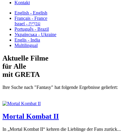
Kontakt
English - English
Français - France
עִבְרִית - Israel
Português - Brazil
Українська - Ukraine
Englis - India
Multilingual
Aktuelle Filme
für Alle
mit GRETA
Ihre Suche nach "Fantasy" hat folgende Ergebnisse geliefert:
Mortal Kombat II
In „Mortal Kombat II“ kehren die Lieblinge der Fans zurück...