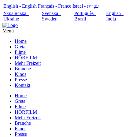
English - English
Français - France
עִבְרִית - Israel
Українська -
Svenska -
Português -
English -
Ukraine
Sweden
Brazil
India
Menü
Home
Greta
Filme
HÖRFILM
Mehr Freizeit
Branche
Kinos
Presse
Kontakt
Home
Greta
Filme
HÖRFILM
Mehr Freizeit
Branche
Kinos
Presse