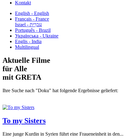
Kontakt
English - English
Français - France
עִבְרִית - Israel
Português - Brazil
Українська - Ukraine
Englis - India
Multilingual
Aktuelle Filme
für Alle
mit GRETA
Ihre Suche nach "Doku" hat folgende Ergebnisse geliefert:
To my Sisters
Eine junge Kurdin in Syrien führt eine Fraueneinheit in den...