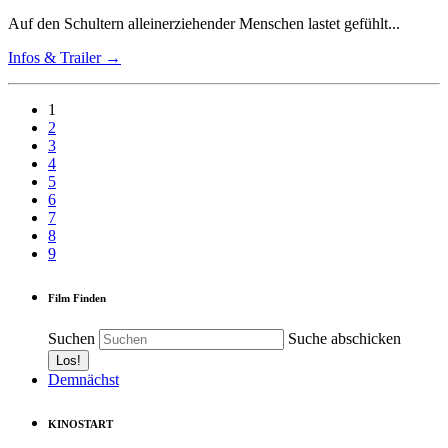
Auf den Schultern alleinerziehender Menschen lastet gefühlt...
Infos & Trailer →
1
2
3
4
5
6
7
8
9
Film Finden
Suchen
Suche abschicken
Demnächst
KINOSTART