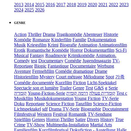
2013
2014
2015
2016
2017
2018
2019
2020
2021
2022
2023
2024
2025
2026
GENRE
Action
Thriller
Drama
Tragikomödie
Abenteuer
Historie
Komödie
Romanze
Kinderfilm
Familie
Dokumentation
Musik
Kriegsfilm
Krimi
Biografie
Animation
Animationsfilm
Erotik
Romantische Komödie
Horror
Dokumentarfilm
Sci-Fi
Musical
Fantasy
Roadmovie
Krimikomödie
Animation.
Comedy
test
Documentary
Comédie
Jugendmagazin
TV-
Reportage
Biopic
Fantastique
Documentaire
Werbung
Aventure
Fernsehfilm
Comédie dramatique
Drame
Historienfilm
Mystery
Court métrage
Mélodrame
Spot
가족
Comédie documentée
Kurzfilm
Fiction
Licht-Spektakel
Spectacle son et lumière
Trailer
Genre
Test
G&S
g
Serie
קומדיה
Young-Fiction-Serie
דרמה קומית
קומדיית פעולה
Test c
Musikfilm
Musikdokumentation
Young Fiction
TV-Serie
Doku
Reportage
Science Fiction
Tanzfilm
Science-Fiction
Lichtspektakel
sdf
Drama TV-Serie
Biographie
Docutainment
Filmfestival
Western
Festival
Romantik
TV-Sendung
Spielfilm
Genres
Horror-Thriller
Satire
Divers
History
True
Crime
TV-Show
Multimedia-Installation
Martial Arts
Familienfilm
Kurzfilmfestival
Dokufiction
-
Austellung
Halle