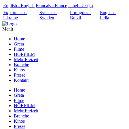
English - English
Français - France
עִבְרִית - Israel
Українська -
Svenska -
Português -
English -
Ukraine
Sweden
Brazil
India
Menü
Home
Greta
Filme
HÖRFILM
Mehr Freizeit
Branche
Kinos
Presse
Kontakt
Home
Greta
Filme
HÖRFILM
Mehr Freizeit
Branche
Kinos
Presse