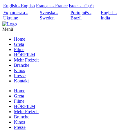
English - English
Français - France
עִבְרִית - Israel
Українська -
Svenska -
Português -
English -
Ukraine
Sweden
Brazil
India
Menü
Home
Greta
Filme
HÖRFILM
Mehr Freizeit
Branche
Kinos
Presse
Kontakt
Home
Greta
Filme
HÖRFILM
Mehr Freizeit
Branche
Kinos
Presse