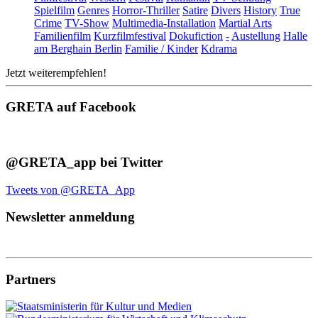
Spielfilm
Genres
Horror-Thriller
Satire
Divers
History
True
Crime
TV-Show
Multimedia-Installation
Martial Arts
Familienfilm
Kurzfilmfestival
Dokufiction
-
Austellung
Halle
am Berghain Berlin
Familie / Kinder
Kdrama
Jetzt weiterempfehlen!
GRETA auf Facebook
@GRETA_app bei Twitter
Tweets von @GRETA_App
Newsletter anmeldung
Partners