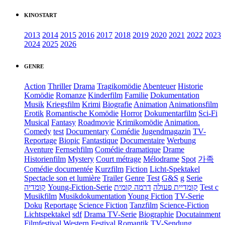
KINOSTART
2013
2014
2015
2016
2017
2018
2019
2020
2021
2022
2023
2024
2025
2026
GENRE
Action
Thriller
Drama
Tragikomödie
Abenteuer
Historie
Komödie
Romanze
Kinderfilm
Familie
Dokumentation
Musik
Kriegsfilm
Krimi
Biografie
Animation
Animationsfilm
Erotik
Romantische Komödie
Horror
Dokumentarfilm
Sci-Fi
Musical
Fantasy
Roadmovie
Krimikomödie
Animation.
Comedy
test
Documentary
Comédie
Jugendmagazin
TV-
Reportage
Biopic
Fantastique
Documentaire
Werbung
Aventure
Fernsehfilm
Comédie dramatique
Drame
Historienfilm
Mystery
Court métrage
Mélodrame
Spot
가족
Comédie documentée
Kurzfilm
Fiction
Licht-Spektakel
Spectacle son et lumière
Trailer
Genre
Test
G&S
g
Serie
קומדיה
Young-Fiction-Serie
דרמה קומית
קומדיית פעולה
Test c
Musikfilm
Musikdokumentation
Young Fiction
TV-Serie
Doku
Reportage
Science Fiction
Tanzfilm
Science-Fiction
Lichtspektakel
sdf
Drama TV-Serie
Biographie
Docutainment
Filmfestival
Western
Festival
Romantik
TV-Sendung