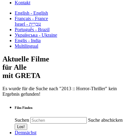
Kontakt
English - English
Français - France
עִבְרִית - Israel
Português - Brazil
Українська - Ukraine
Englis - India
Multilingual
Aktuelle Filme
für Alle
mit GRETA
Es wurde für die Suche nach "2013 :: Horror-Thriller" kein
Ergebnis gefunden!
Film Finden
Suchen
Suche abschicken
Demnächst