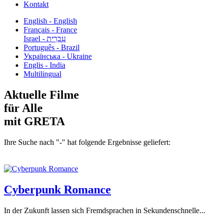
Kontakt
English - English
Français - France
עִבְרִית - Israel
Português - Brazil
Українська - Ukraine
Englis - India
Multilingual
Aktuelle Filme
für Alle
mit GRETA
Ihre Suche nach "-" hat folgende Ergebnisse geliefert:
Cyberpunk Romance
In der Zukunft lassen sich Fremdsprachen in Sekundenschnelle...