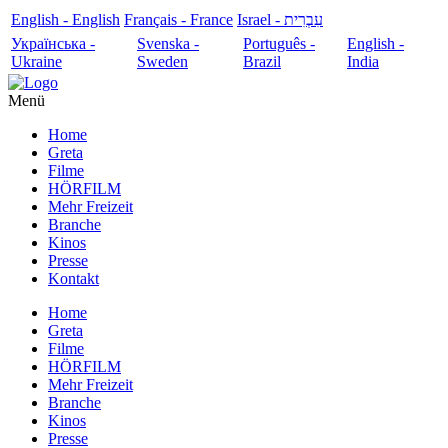
English - English
Français - France
עִבְרִית - Israel
Українська -
Svenska -
Português -
English -
Ukraine
Sweden
Brazil
India
Menü
Home
Greta
Filme
HÖRFILM
Mehr Freizeit
Branche
Kinos
Presse
Kontakt
Home
Greta
Filme
HÖRFILM
Mehr Freizeit
Branche
Kinos
Presse