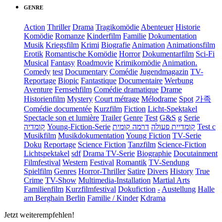
GENRE
Action
Thriller
Drama
Tragikomödie
Abenteuer
Historie
Komödie
Romanze
Kinderfilm
Familie
Dokumentation
Musik
Kriegsfilm
Krimi
Biografie
Animation
Animationsfilm
Erotik
Romantische Komödie
Horror
Dokumentarfilm
Sci-Fi
Musical
Fantasy
Roadmovie
Krimikomödie
Animation.
Comedy
test
Documentary
Comédie
Jugendmagazin
TV-
Reportage
Biopic
Fantastique
Documentaire
Werbung
Aventure
Fernsehfilm
Comédie dramatique
Drame
Historienfilm
Mystery
Court métrage
Mélodrame
Spot
가족
Comédie documentée
Kurzfilm
Fiction
Licht-Spektakel
Spectacle son et lumière
Trailer
Genre
Test
G&S
g
Serie
קומדיה
Young-Fiction-Serie
דרמה קומית
קומדיית פעולה
Test c
Musikfilm
Musikdokumentation
Young Fiction
TV-Serie
Doku
Reportage
Science Fiction
Tanzfilm
Science-Fiction
Lichtspektakel
sdf
Drama TV-Serie
Biographie
Docutainment
Filmfestival
Western
Festival
Romantik
TV-Sendung
Spielfilm
Genres
Horror-Thriller
Satire
Divers
History
True
Crime
TV-Show
Multimedia-Installation
Martial Arts
Familienfilm
Kurzfilmfestival
Dokufiction
-
Austellung
Halle
am Berghain Berlin
Familie / Kinder
Kdrama
Jetzt weiterempfehlen!