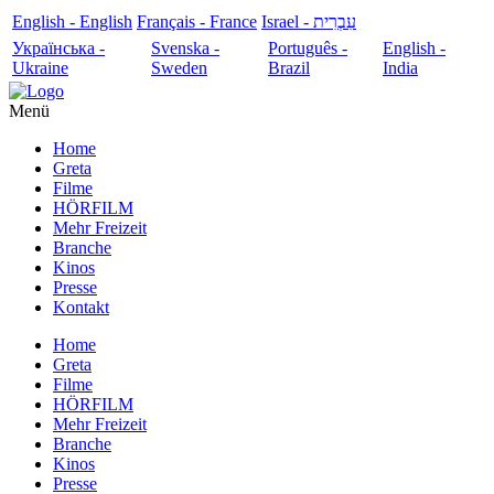
English - English
Français - France
עִבְרִית - Israel
Українська -
Svenska -
Português -
English -
Ukraine
Sweden
Brazil
India
Menü
Home
Greta
Filme
HÖRFILM
Mehr Freizeit
Branche
Kinos
Presse
Kontakt
Home
Greta
Filme
HÖRFILM
Mehr Freizeit
Branche
Kinos
Presse