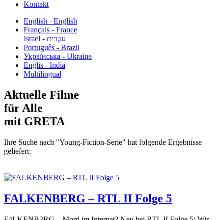
Kontakt
English - English
Français - France
עִבְרִית - Israel
Português - Brazil
Українська - Ukraine
Englis - India
Multilingual
Aktuelle Filme
für Alle
mit GRETA
Ihre Suche nach "Young-Fiction-Serie" hat folgende Ergebnisse
geliefert:
FALKENBERG – RTL II Folge 5
F4LKENB3RG – Mord im Internat? Neu bei RTL II Folge 5: Wir...