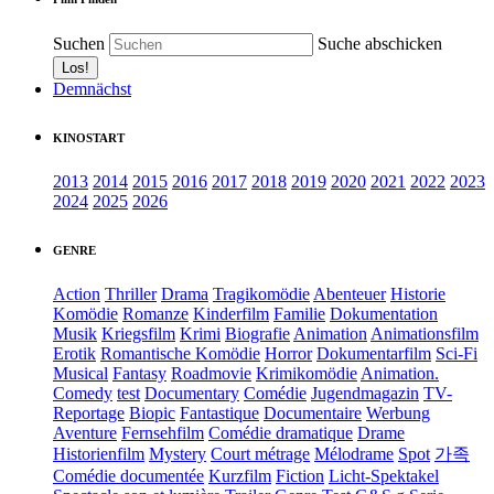
Suchen
Suche abschicken
Demnächst
KINOSTART
2013
2014
2015
2016
2017
2018
2019
2020
2021
2022
2023
2024
2025
2026
GENRE
Action
Thriller
Drama
Tragikomödie
Abenteuer
Historie
Komödie
Romanze
Kinderfilm
Familie
Dokumentation
Musik
Kriegsfilm
Krimi
Biografie
Animation
Animationsfilm
Erotik
Romantische Komödie
Horror
Dokumentarfilm
Sci-Fi
Musical
Fantasy
Roadmovie
Krimikomödie
Animation.
Comedy
test
Documentary
Comédie
Jugendmagazin
TV-
Reportage
Biopic
Fantastique
Documentaire
Werbung
Aventure
Fernsehfilm
Comédie dramatique
Drame
Historienfilm
Mystery
Court métrage
Mélodrame
Spot
가족
Comédie documentée
Kurzfilm
Fiction
Licht-Spektakel