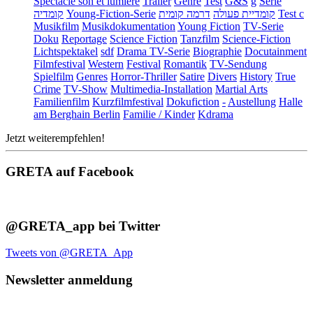
Spectacle son et lumière
Trailer
Genre
Test
G&S
g
Serie
קומדיה
Young-Fiction-Serie
דרמה קומית
קומדיית פעולה
Test c
Musikfilm
Musikdokumentation
Young Fiction
TV-Serie
Doku
Reportage
Science Fiction
Tanzfilm
Science-Fiction
Lichtspektakel
sdf
Drama TV-Serie
Biographie
Docutainment
Filmfestival
Western
Festival
Romantik
TV-Sendung
Spielfilm
Genres
Horror-Thriller
Satire
Divers
History
True
Crime
TV-Show
Multimedia-Installation
Martial Arts
Familienfilm
Kurzfilmfestival
Dokufiction
-
Austellung
Halle
am Berghain Berlin
Familie / Kinder
Kdrama
Jetzt weiterempfehlen!
GRETA auf Facebook
@GRETA_app bei Twitter
Tweets von @GRETA_App
Newsletter anmeldung