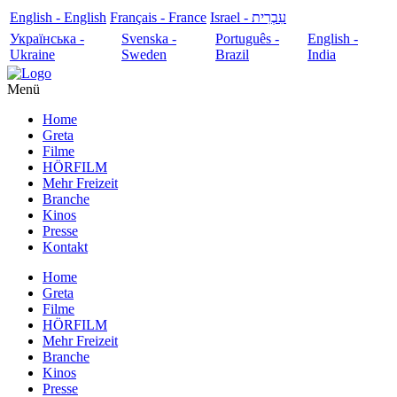
English - English
Français - France
עִבְרִית - Israel
Українська -
Svenska -
Português -
English -
Ukraine
Sweden
Brazil
India
Menü
Home
Greta
Filme
HÖRFILM
Mehr Freizeit
Branche
Kinos
Presse
Kontakt
Home
Greta
Filme
HÖRFILM
Mehr Freizeit
Branche
Kinos
Presse