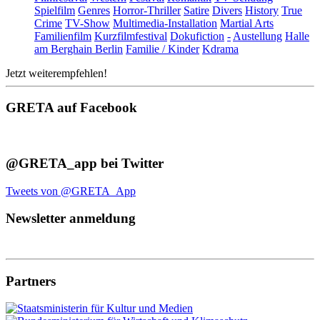
Spielfilm
Genres
Horror-Thriller
Satire
Divers
History
True
Crime
TV-Show
Multimedia-Installation
Martial Arts
Familienfilm
Kurzfilmfestival
Dokufiction
-
Austellung
Halle
am Berghain Berlin
Familie / Kinder
Kdrama
Jetzt weiterempfehlen!
GRETA auf Facebook
@GRETA_app bei Twitter
Tweets von @GRETA_App
Newsletter anmeldung
Partners