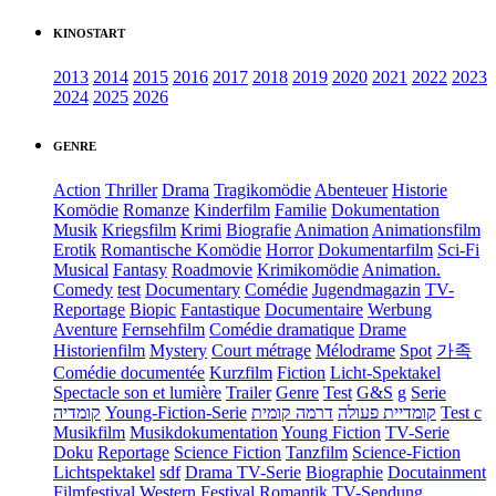
KINOSTART
2013
2014
2015
2016
2017
2018
2019
2020
2021
2022
2023
2024
2025
2026
GENRE
Action
Thriller
Drama
Tragikomödie
Abenteuer
Historie
Komödie
Romanze
Kinderfilm
Familie
Dokumentation
Musik
Kriegsfilm
Krimi
Biografie
Animation
Animationsfilm
Erotik
Romantische Komödie
Horror
Dokumentarfilm
Sci-Fi
Musical
Fantasy
Roadmovie
Krimikomödie
Animation.
Comedy
test
Documentary
Comédie
Jugendmagazin
TV-
Reportage
Biopic
Fantastique
Documentaire
Werbung
Aventure
Fernsehfilm
Comédie dramatique
Drame
Historienfilm
Mystery
Court métrage
Mélodrame
Spot
가족
Comédie documentée
Kurzfilm
Fiction
Licht-Spektakel
Spectacle son et lumière
Trailer
Genre
Test
G&S
g
Serie
קומדיה
Young-Fiction-Serie
דרמה קומית
קומדיית פעולה
Test c
Musikfilm
Musikdokumentation
Young Fiction
TV-Serie
Doku
Reportage
Science Fiction
Tanzfilm
Science-Fiction
Lichtspektakel
sdf
Drama TV-Serie
Biographie
Docutainment
Filmfestival
Western
Festival
Romantik
TV-Sendung