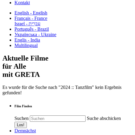
Kontakt
English - English
Français - France
עִבְרִית - Israel
Português - Brazil
Українська - Ukraine
Englis - India
Multilingual
Aktuelle Filme
für Alle
mit GRETA
Es wurde für die Suche nach "2024 :: Tanzfilm" kein Ergebnis
gefunden!
Film Finden
Suchen
Suche abschicken
Demnächst