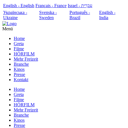
English - English
Français - France
עִבְרִית - Israel
Українська -
Svenska -
Português -
English -
Ukraine
Sweden
Brazil
India
Menü
Home
Greta
Filme
HÖRFILM
Mehr Freizeit
Branche
Kinos
Presse
Kontakt
Home
Greta
Filme
HÖRFILM
Mehr Freizeit
Branche
Kinos
Presse