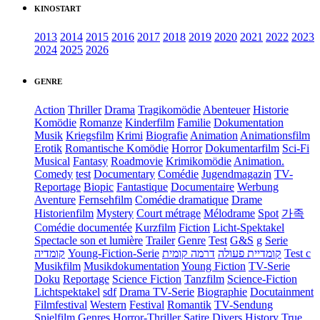
KINOSTART
2013
2014
2015
2016
2017
2018
2019
2020
2021
2022
2023
2024
2025
2026
GENRE
Action
Thriller
Drama
Tragikomödie
Abenteuer
Historie
Komödie
Romanze
Kinderfilm
Familie
Dokumentation
Musik
Kriegsfilm
Krimi
Biografie
Animation
Animationsfilm
Erotik
Romantische Komödie
Horror
Dokumentarfilm
Sci-Fi
Musical
Fantasy
Roadmovie
Krimikomödie
Animation.
Comedy
test
Documentary
Comédie
Jugendmagazin
TV-
Reportage
Biopic
Fantastique
Documentaire
Werbung
Aventure
Fernsehfilm
Comédie dramatique
Drame
Historienfilm
Mystery
Court métrage
Mélodrame
Spot
가족
Comédie documentée
Kurzfilm
Fiction
Licht-Spektakel
Spectacle son et lumière
Trailer
Genre
Test
G&S
g
Serie
קומדיה
Young-Fiction-Serie
דרמה קומית
קומדיית פעולה
Test c
Musikfilm
Musikdokumentation
Young Fiction
TV-Serie
Doku
Reportage
Science Fiction
Tanzfilm
Science-Fiction
Lichtspektakel
sdf
Drama TV-Serie
Biographie
Docutainment
Filmfestival
Western
Festival
Romantik
TV-Sendung
Spielfilm
Genres
Horror-Thriller
Satire
Divers
History
True