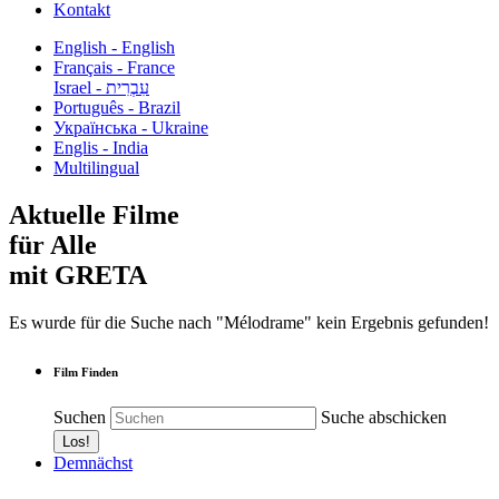
Kontakt
English - English
Français - France
עִבְרִית - Israel
Português - Brazil
Українська - Ukraine
Englis - India
Multilingual
Aktuelle Filme
für Alle
mit GRETA
Es wurde für die Suche nach "Mélodrame" kein Ergebnis gefunden!
Film Finden
Suchen
Suche abschicken
Demnächst