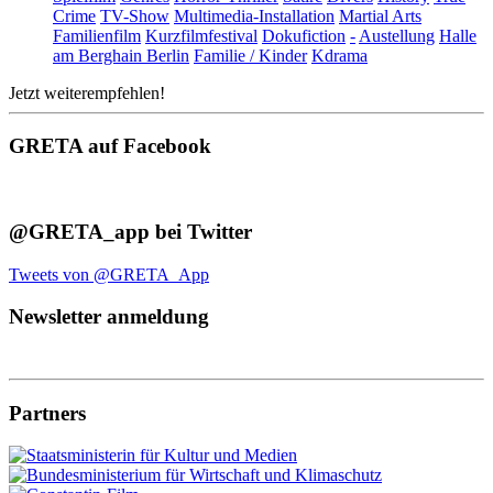
Crime
TV-Show
Multimedia-Installation
Martial Arts
Familienfilm
Kurzfilmfestival
Dokufiction
-
Austellung
Halle
am Berghain Berlin
Familie / Kinder
Kdrama
Jetzt weiterempfehlen!
GRETA auf Facebook
@GRETA_app bei Twitter
Tweets von @GRETA_App
Newsletter anmeldung
Partners