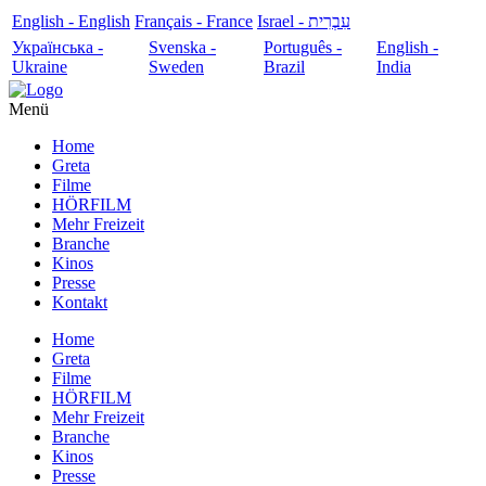
English - English
Français - France
עִבְרִית - Israel
Українська -
Svenska -
Português -
English -
Ukraine
Sweden
Brazil
India
Menü
Home
Greta
Filme
HÖRFILM
Mehr Freizeit
Branche
Kinos
Presse
Kontakt
Home
Greta
Filme
HÖRFILM
Mehr Freizeit
Branche
Kinos
Presse