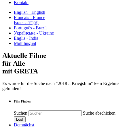
Kontakt
English - English
Français - France
עִבְרִית - Israel
Português - Brazil
Українська - Ukraine
Englis - India
Multilingual
Aktuelle Filme
für Alle
mit GRETA
Es wurde für die Suche nach "2018 :: Kriegsfilm" kein Ergebnis
gefunden!
Film Finden
Suchen
Suche abschicken
Demnächst