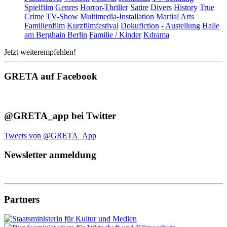
Spielfilm
Genres
Horror-Thriller
Satire
Divers
History
True
Crime
TV-Show
Multimedia-Installation
Martial Arts
Familienfilm
Kurzfilmfestival
Dokufiction
-
Austellung
Halle
am Berghain Berlin
Familie / Kinder
Kdrama
Jetzt weiterempfehlen!
GRETA auf Facebook
@GRETA_app bei Twitter
Tweets von @GRETA_App
Newsletter anmeldung
Partners