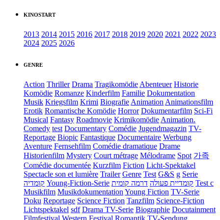
KINOSTART
2013
2014
2015
2016
2017
2018
2019
2020
2021
2022
2023
2024
2025
2026
GENRE
Action
Thriller
Drama
Tragikomödie
Abenteuer
Historie
Komödie
Romanze
Kinderfilm
Familie
Dokumentation
Musik
Kriegsfilm
Krimi
Biografie
Animation
Animationsfilm
Erotik
Romantische Komödie
Horror
Dokumentarfilm
Sci-Fi
Musical
Fantasy
Roadmovie
Krimikomödie
Animation.
Comedy
test
Documentary
Comédie
Jugendmagazin
TV-
Reportage
Biopic
Fantastique
Documentaire
Werbung
Aventure
Fernsehfilm
Comédie dramatique
Drame
Historienfilm
Mystery
Court métrage
Mélodrame
Spot
가족
Comédie documentée
Kurzfilm
Fiction
Licht-Spektakel
Spectacle son et lumière
Trailer
Genre
Test
G&S
g
Serie
קומדיה
Young-Fiction-Serie
דרמה קומית
קומדיית פעולה
Test c
Musikfilm
Musikdokumentation
Young Fiction
TV-Serie
Doku
Reportage
Science Fiction
Tanzfilm
Science-Fiction
Lichtspektakel
sdf
Drama TV-Serie
Biographie
Docutainment
Filmfestival
Western
Festival
Romantik
TV-Sendung