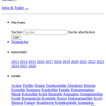
Infos & Trailer →
Film Finden
Suchen
Suche abschicken
Demnächst
KINOSTART
2013
2014
2015
2016
2017
2018
2019
2020
2021
2022
2023
2024
2025
2026
GENRE
Action
Thriller
Drama
Tragikomödie
Abenteuer
Historie
Komödie
Romanze
Kinderfilm
Familie
Dokumentation
Musik
Kriegsfilm
Krimi
Biografie
Animation
Animationsfilm
Erotik
Romantische Komödie
Horror
Dokumentarfilm
Sci-Fi
Musical
Fantasy
Roadmovie
Krimikomödie
Animation.