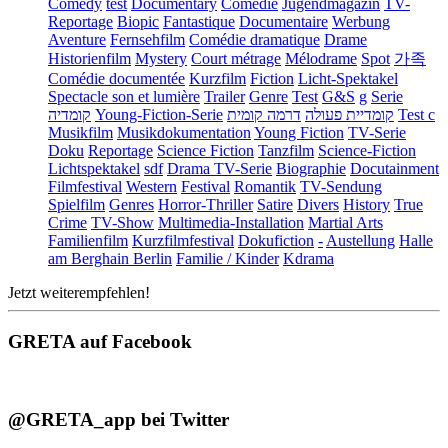
Comedy
test
Documentary
Comédie
Jugendmagazin
TV-
Reportage
Biopic
Fantastique
Documentaire
Werbung
Aventure
Fernsehfilm
Comédie dramatique
Drame
Historienfilm
Mystery
Court métrage
Mélodrame
Spot
가족
Comédie documentée
Kurzfilm
Fiction
Licht-Spektakel
Spectacle son et lumière
Trailer
Genre
Test
G&S
g
Serie
קומדיה
Young-Fiction-Serie
דרמה קומית
קומדיית פעולה
Test c
Musikfilm
Musikdokumentation
Young Fiction
TV-Serie
Doku
Reportage
Science Fiction
Tanzfilm
Science-Fiction
Lichtspektakel
sdf
Drama TV-Serie
Biographie
Docutainment
Filmfestival
Western
Festival
Romantik
TV-Sendung
Spielfilm
Genres
Horror-Thriller
Satire
Divers
History
True
Crime
TV-Show
Multimedia-Installation
Martial Arts
Familienfilm
Kurzfilmfestival
Dokufiction
-
Austellung
Halle
am Berghain Berlin
Familie / Kinder
Kdrama
Jetzt weiterempfehlen!
GRETA auf Facebook
@GRETA_app bei Twitter