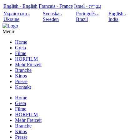
English - English
Français - France
עִבְרִית - Israel
Українська -
Svenska -
Português -
English -
Ukraine
Sweden
Brazil
India
Menü
Home
Greta
Filme
HÖRFILM
Mehr Freizeit
Branche
Kinos
Presse
Kontakt
Home
Greta
Filme
HÖRFILM
Mehr Freizeit
Branche
Kinos
Presse