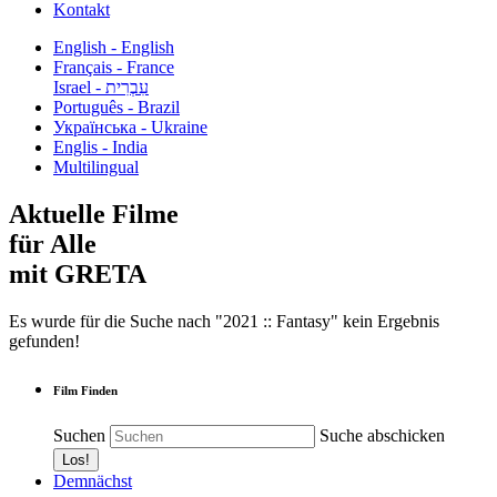
Kontakt
English - English
Français - France
עִבְרִית - Israel
Português - Brazil
Українська - Ukraine
Englis - India
Multilingual
Aktuelle Filme
für Alle
mit GRETA
Es wurde für die Suche nach "2021 :: Fantasy" kein Ergebnis
gefunden!
Film Finden
Suchen
Suche abschicken
Demnächst