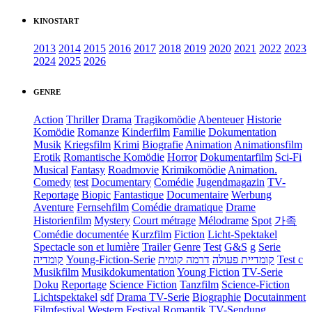
KINOSTART
2013
2014
2015
2016
2017
2018
2019
2020
2021
2022
2023
2024
2025
2026
GENRE
Action
Thriller
Drama
Tragikomödie
Abenteuer
Historie
Komödie
Romanze
Kinderfilm
Familie
Dokumentation
Musik
Kriegsfilm
Krimi
Biografie
Animation
Animationsfilm
Erotik
Romantische Komödie
Horror
Dokumentarfilm
Sci-Fi
Musical
Fantasy
Roadmovie
Krimikomödie
Animation.
Comedy
test
Documentary
Comédie
Jugendmagazin
TV-
Reportage
Biopic
Fantastique
Documentaire
Werbung
Aventure
Fernsehfilm
Comédie dramatique
Drame
Historienfilm
Mystery
Court métrage
Mélodrame
Spot
가족
Comédie documentée
Kurzfilm
Fiction
Licht-Spektakel
Spectacle son et lumière
Trailer
Genre
Test
G&S
g
Serie
קומדיה
Young-Fiction-Serie
דרמה קומית
קומדיית פעולה
Test c
Musikfilm
Musikdokumentation
Young Fiction
TV-Serie
Doku
Reportage
Science Fiction
Tanzfilm
Science-Fiction
Lichtspektakel
sdf
Drama TV-Serie
Biographie
Docutainment
Filmfestival
Western
Festival
Romantik
TV-Sendung