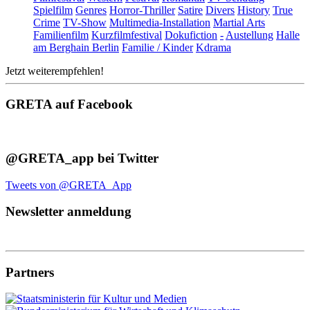
Spielfilm
Genres
Horror-Thriller
Satire
Divers
History
True
Crime
TV-Show
Multimedia-Installation
Martial Arts
Familienfilm
Kurzfilmfestival
Dokufiction
-
Austellung
Halle
am Berghain Berlin
Familie / Kinder
Kdrama
Jetzt weiterempfehlen!
GRETA auf Facebook
@GRETA_app bei Twitter
Tweets von @GRETA_App
Newsletter anmeldung
Partners