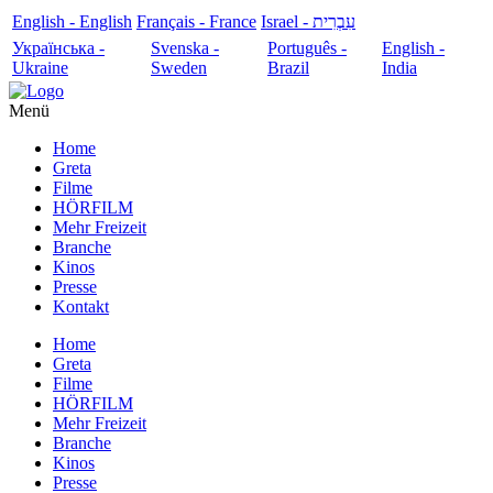
English - English
Français - France
עִבְרִית - Israel
Українська -
Svenska -
Português -
English -
Ukraine
Sweden
Brazil
India
Menü
Home
Greta
Filme
HÖRFILM
Mehr Freizeit
Branche
Kinos
Presse
Kontakt
Home
Greta
Filme
HÖRFILM
Mehr Freizeit
Branche
Kinos
Presse