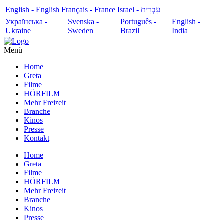
English - English
Français - France
עִבְרִית - Israel
Українська -
Svenska -
Português -
English -
Ukraine
Sweden
Brazil
India
Menü
Home
Greta
Filme
HÖRFILM
Mehr Freizeit
Branche
Kinos
Presse
Kontakt
Home
Greta
Filme
HÖRFILM
Mehr Freizeit
Branche
Kinos
Presse