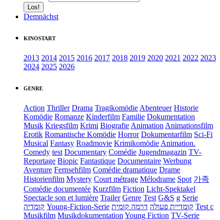
Demnächst
KINOSTART
2013
2014
2015
2016
2017
2018
2019
2020
2021
2022
2023
2024
2025
2026
GENRE
Action
Thriller
Drama
Tragikomödie
Abenteuer
Historie
Komödie
Romanze
Kinderfilm
Familie
Dokumentation
Musik
Kriegsfilm
Krimi
Biografie
Animation
Animationsfilm
Erotik
Romantische Komödie
Horror
Dokumentarfilm
Sci-Fi
Musical
Fantasy
Roadmovie
Krimikomödie
Animation.
Comedy
test
Documentary
Comédie
Jugendmagazin
TV-
Reportage
Biopic
Fantastique
Documentaire
Werbung
Aventure
Fernsehfilm
Comédie dramatique
Drame
Historienfilm
Mystery
Court métrage
Mélodrame
Spot
가족
Comédie documentée
Kurzfilm
Fiction
Licht-Spektakel
Spectacle son et lumière
Trailer
Genre
Test
G&S
g
Serie
קומדיה
Young-Fiction-Serie
דרמה קומית
קומדיית פעולה
Test c
Musikfilm
Musikdokumentation
Young Fiction
TV-Serie