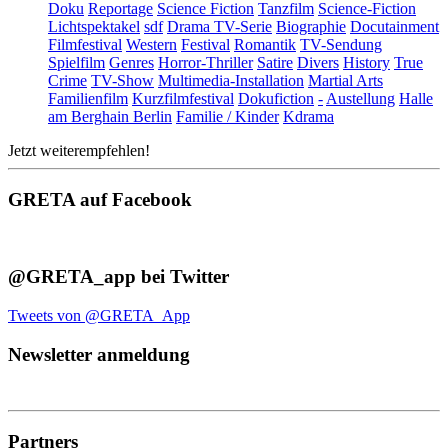
Doku
Reportage
Science Fiction
Tanzfilm
Science-Fiction
Lichtspektakel
sdf
Drama TV-Serie
Biographie
Docutainment
Filmfestival
Western
Festival
Romantik
TV-Sendung
Spielfilm
Genres
Horror-Thriller
Satire
Divers
History
True
Crime
TV-Show
Multimedia-Installation
Martial Arts
Familienfilm
Kurzfilmfestival
Dokufiction
-
Austellung
Halle
am Berghain Berlin
Familie / Kinder
Kdrama
Jetzt weiterempfehlen!
GRETA auf Facebook
@GRETA_app bei Twitter
Tweets von @GRETA_App
Newsletter anmeldung
Partners