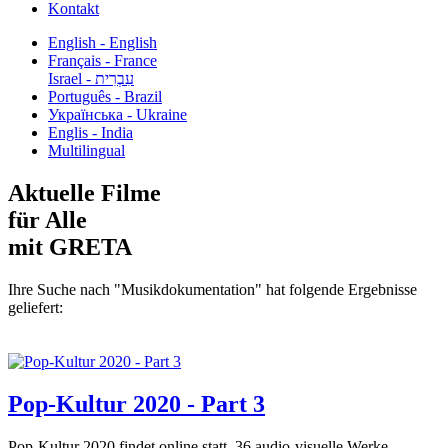
Kontakt
English - English
Français - France
עִבְרִית - Israel
Português - Brazil
Українська - Ukraine
Englis - India
Multilingual
Aktuelle Filme
für Alle
mit GRETA
Ihre Suche nach "Musikdokumentation" hat folgende Ergebnisse
geliefert:
Pop-Kultur 2020 - Part 3
Pop-Kultur 2020 findet online statt. 36 audio-visuelle Werke...