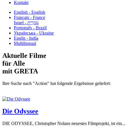
Kontakt
English - English
Français - France
עִבְרִית - Israel
Português - Brazil
Українська - Ukraine
Englis - India
Multilingual
Aktuelle Filme
für Alle
mit GRETA
Ihre Suche nach "Action" hat folgende Ergebnisse geliefert:
Die Odyssee
DIE ODYSSEE, Christopher Nolans neuestes Filmprojekt, ist ein...