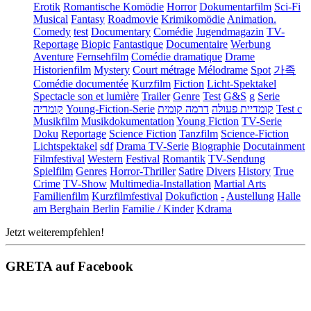
Erotik
Romantische Komödie
Horror
Dokumentarfilm
Sci-Fi
Musical
Fantasy
Roadmovie
Krimikomödie
Animation.
Comedy
test
Documentary
Comédie
Jugendmagazin
TV-
Reportage
Biopic
Fantastique
Documentaire
Werbung
Aventure
Fernsehfilm
Comédie dramatique
Drame
Historienfilm
Mystery
Court métrage
Mélodrame
Spot
가족
Comédie documentée
Kurzfilm
Fiction
Licht-Spektakel
Spectacle son et lumière
Trailer
Genre
Test
G&S
g
Serie
קומדיה
Young-Fiction-Serie
דרמה קומית
קומדיית פעולה
Test c
Musikfilm
Musikdokumentation
Young Fiction
TV-Serie
Doku
Reportage
Science Fiction
Tanzfilm
Science-Fiction
Lichtspektakel
sdf
Drama TV-Serie
Biographie
Docutainment
Filmfestival
Western
Festival
Romantik
TV-Sendung
Spielfilm
Genres
Horror-Thriller
Satire
Divers
History
True
Crime
TV-Show
Multimedia-Installation
Martial Arts
Familienfilm
Kurzfilmfestival
Dokufiction
-
Austellung
Halle
am Berghain Berlin
Familie / Kinder
Kdrama
Jetzt weiterempfehlen!
GRETA auf Facebook