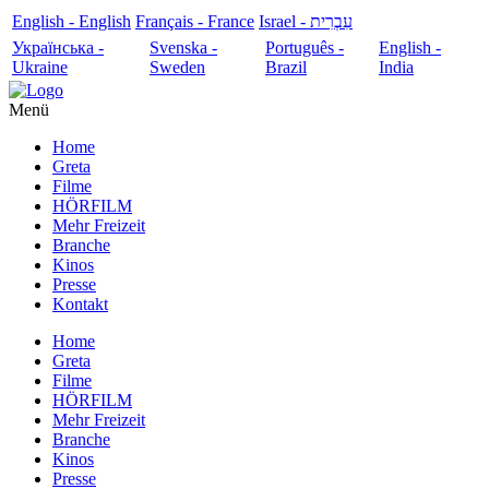
English - English
Français - France
עִבְרִית - Israel
Українська -
Svenska -
Português -
English -
Ukraine
Sweden
Brazil
India
Menü
Home
Greta
Filme
HÖRFILM
Mehr Freizeit
Branche
Kinos
Presse
Kontakt
Home
Greta
Filme
HÖRFILM
Mehr Freizeit
Branche
Kinos
Presse