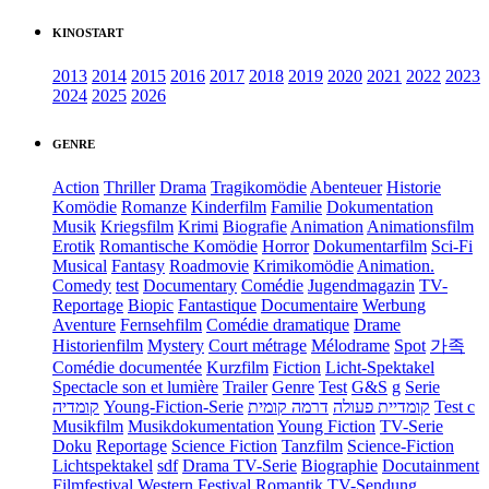
KINOSTART
2013
2014
2015
2016
2017
2018
2019
2020
2021
2022
2023
2024
2025
2026
GENRE
Action
Thriller
Drama
Tragikomödie
Abenteuer
Historie
Komödie
Romanze
Kinderfilm
Familie
Dokumentation
Musik
Kriegsfilm
Krimi
Biografie
Animation
Animationsfilm
Erotik
Romantische Komödie
Horror
Dokumentarfilm
Sci-Fi
Musical
Fantasy
Roadmovie
Krimikomödie
Animation.
Comedy
test
Documentary
Comédie
Jugendmagazin
TV-
Reportage
Biopic
Fantastique
Documentaire
Werbung
Aventure
Fernsehfilm
Comédie dramatique
Drame
Historienfilm
Mystery
Court métrage
Mélodrame
Spot
가족
Comédie documentée
Kurzfilm
Fiction
Licht-Spektakel
Spectacle son et lumière
Trailer
Genre
Test
G&S
g
Serie
קומדיה
Young-Fiction-Serie
דרמה קומית
קומדיית פעולה
Test c
Musikfilm
Musikdokumentation
Young Fiction
TV-Serie
Doku
Reportage
Science Fiction
Tanzfilm
Science-Fiction
Lichtspektakel
sdf
Drama TV-Serie
Biographie
Docutainment
Filmfestival
Western
Festival
Romantik
TV-Sendung