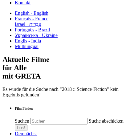
Kontakt
English - English
Français - France
עִבְרִית - Israel
Português - Brazil
Українська - Ukraine
Englis - India
Multilingual
Aktuelle Filme
für Alle
mit GRETA
Es wurde für die Suche nach "2018 :: Science-Fiction" kein
Ergebnis gefunden!
Film Finden
Suchen
Suche abschicken
Demnächst