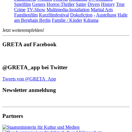
Spielfilm
Genres
Horror-Thriller
Satire
Divers
History
True
Crime
TV-Show
Multimedia-Installation
Martial Arts
Familienfilm
Kurzfilmfestival
Dokufiction
-
Austellung
Halle
am Berghain Berlin
Familie / Kinder
Kdrama
Jetzt weiterempfehlen!
GRETA auf Facebook
@GRETA_app bei Twitter
Tweets von @GRETA_App
Newsletter anmeldung
Partners