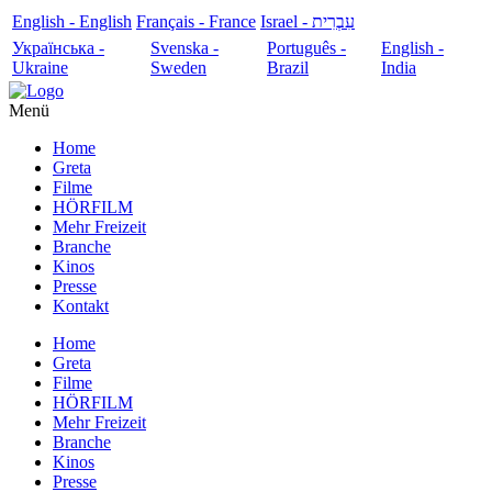
English - English
Français - France
עִבְרִית - Israel
Українська -
Svenska -
Português -
English -
Ukraine
Sweden
Brazil
India
Menü
Home
Greta
Filme
HÖRFILM
Mehr Freizeit
Branche
Kinos
Presse
Kontakt
Home
Greta
Filme
HÖRFILM
Mehr Freizeit
Branche
Kinos
Presse