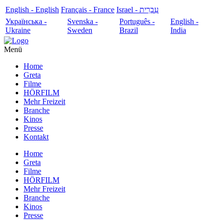
English - English
Français - France
עִבְרִית - Israel
Українська -
Svenska -
Português -
English -
Ukraine
Sweden
Brazil
India
Menü
Home
Greta
Filme
HÖRFILM
Mehr Freizeit
Branche
Kinos
Presse
Kontakt
Home
Greta
Filme
HÖRFILM
Mehr Freizeit
Branche
Kinos
Presse