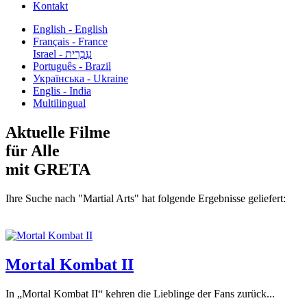
Kontakt
English - English
Français - France
עִבְרִית - Israel
Português - Brazil
Українська - Ukraine
Englis - India
Multilingual
Aktuelle Filme
für Alle
mit GRETA
Ihre Suche nach "Martial Arts" hat folgende Ergebnisse geliefert:
Mortal Kombat II
In „Mortal Kombat II“ kehren die Lieblinge der Fans zurück...