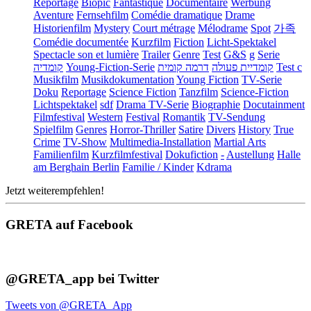
Reportage
Biopic
Fantastique
Documentaire
Werbung
Aventure
Fernsehfilm
Comédie dramatique
Drame
Historienfilm
Mystery
Court métrage
Mélodrame
Spot
가족
Comédie documentée
Kurzfilm
Fiction
Licht-Spektakel
Spectacle son et lumière
Trailer
Genre
Test
G&S
g
Serie
קומדיה
Young-Fiction-Serie
דרמה קומית
קומדיית פעולה
Test c
Musikfilm
Musikdokumentation
Young Fiction
TV-Serie
Doku
Reportage
Science Fiction
Tanzfilm
Science-Fiction
Lichtspektakel
sdf
Drama TV-Serie
Biographie
Docutainment
Filmfestival
Western
Festival
Romantik
TV-Sendung
Spielfilm
Genres
Horror-Thriller
Satire
Divers
History
True
Crime
TV-Show
Multimedia-Installation
Martial Arts
Familienfilm
Kurzfilmfestival
Dokufiction
-
Austellung
Halle
am Berghain Berlin
Familie / Kinder
Kdrama
Jetzt weiterempfehlen!
GRETA auf Facebook
@GRETA_app bei Twitter
Tweets von @GRETA_App