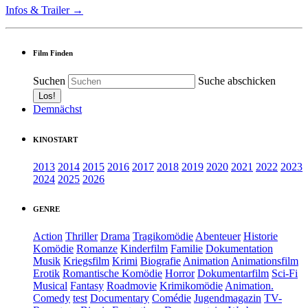
Infos & Trailer →
Film Finden
Suchen
Suche abschicken
Demnächst
KINOSTART
2013
2014
2015
2016
2017
2018
2019
2020
2021
2022
2023
2024
2025
2026
GENRE
Action
Thriller
Drama
Tragikomödie
Abenteuer
Historie
Komödie
Romanze
Kinderfilm
Familie
Dokumentation
Musik
Kriegsfilm
Krimi
Biografie
Animation
Animationsfilm
Erotik
Romantische Komödie
Horror
Dokumentarfilm
Sci-Fi
Musical
Fantasy
Roadmovie
Krimikomödie
Animation.
Comedy
test
Documentary
Comédie
Jugendmagazin
TV-