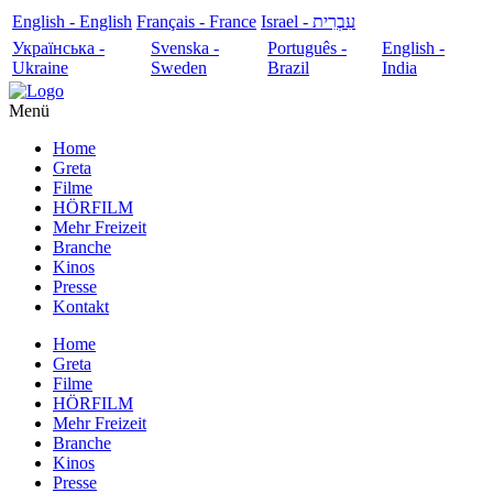
English - English
Français - France
עִבְרִית - Israel
Українська -
Svenska -
Português -
English -
Ukraine
Sweden
Brazil
India
Menü
Home
Greta
Filme
HÖRFILM
Mehr Freizeit
Branche
Kinos
Presse
Kontakt
Home
Greta
Filme
HÖRFILM
Mehr Freizeit
Branche
Kinos
Presse