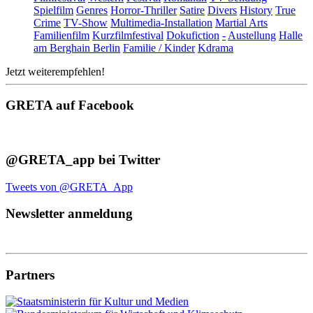
Spielfilm
Genres
Horror-Thriller
Satire
Divers
History
True
Crime
TV-Show
Multimedia-Installation
Martial Arts
Familienfilm
Kurzfilmfestival
Dokufiction
-
Austellung
Halle
am Berghain Berlin
Familie / Kinder
Kdrama
Jetzt weiterempfehlen!
GRETA auf Facebook
@GRETA_app bei Twitter
Tweets von @GRETA_App
Newsletter anmeldung
Partners