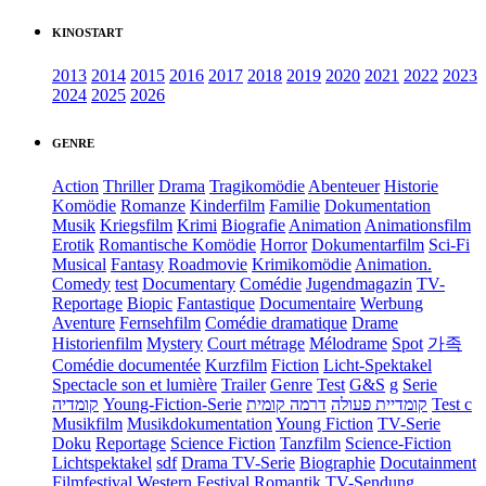
KINOSTART
2013
2014
2015
2016
2017
2018
2019
2020
2021
2022
2023
2024
2025
2026
GENRE
Action
Thriller
Drama
Tragikomödie
Abenteuer
Historie
Komödie
Romanze
Kinderfilm
Familie
Dokumentation
Musik
Kriegsfilm
Krimi
Biografie
Animation
Animationsfilm
Erotik
Romantische Komödie
Horror
Dokumentarfilm
Sci-Fi
Musical
Fantasy
Roadmovie
Krimikomödie
Animation.
Comedy
test
Documentary
Comédie
Jugendmagazin
TV-
Reportage
Biopic
Fantastique
Documentaire
Werbung
Aventure
Fernsehfilm
Comédie dramatique
Drame
Historienfilm
Mystery
Court métrage
Mélodrame
Spot
가족
Comédie documentée
Kurzfilm
Fiction
Licht-Spektakel
Spectacle son et lumière
Trailer
Genre
Test
G&S
g
Serie
קומדיה
Young-Fiction-Serie
דרמה קומית
קומדיית פעולה
Test c
Musikfilm
Musikdokumentation
Young Fiction
TV-Serie
Doku
Reportage
Science Fiction
Tanzfilm
Science-Fiction
Lichtspektakel
sdf
Drama TV-Serie
Biographie
Docutainment
Filmfestival
Western
Festival
Romantik
TV-Sendung