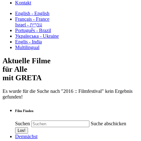
Kontakt
English - English
Français - France
עִבְרִית - Israel
Português - Brazil
Українська - Ukraine
Englis - India
Multilingual
Aktuelle Filme
für Alle
mit GRETA
Es wurde für die Suche nach "2016 :: Filmfestival" kein Ergebnis
gefunden!
Film Finden
Suchen
Suche abschicken
Demnächst