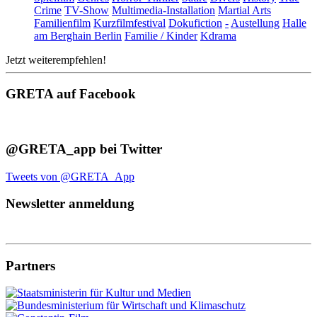
Crime
TV-Show
Multimedia-Installation
Martial Arts
Familienfilm
Kurzfilmfestival
Dokufiction
-
Austellung
Halle
am Berghain Berlin
Familie / Kinder
Kdrama
Jetzt weiterempfehlen!
GRETA auf Facebook
@GRETA_app bei Twitter
Tweets von @GRETA_App
Newsletter anmeldung
Partners