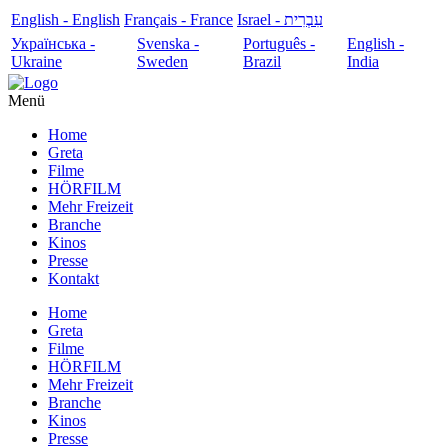
English - English
Français - France
עִבְרִית - Israel
Українська -
Svenska -
Português -
English -
Ukraine
Sweden
Brazil
India
Menü
Home
Greta
Filme
HÖRFILM
Mehr Freizeit
Branche
Kinos
Presse
Kontakt
Home
Greta
Filme
HÖRFILM
Mehr Freizeit
Branche
Kinos
Presse