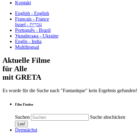
Kontakt
English - English
Français - France
עִבְרִית - Israel
Português - Brazil
Українська - Ukraine
Englis - India
Multilingual
Aktuelle Filme
für Alle
mit GRETA
Es wurde für die Suche nach "Fantastique" kein Ergebnis gefunden!
Film Finden
Suchen
Suche abschicken
Demnächst