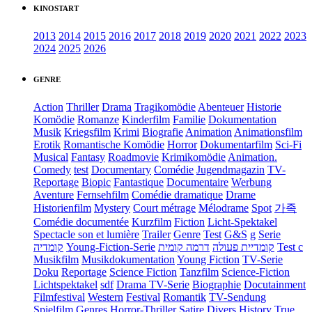
KINOSTART
2013
2014
2015
2016
2017
2018
2019
2020
2021
2022
2023
2024
2025
2026
GENRE
Action
Thriller
Drama
Tragikomödie
Abenteuer
Historie
Komödie
Romanze
Kinderfilm
Familie
Dokumentation
Musik
Kriegsfilm
Krimi
Biografie
Animation
Animationsfilm
Erotik
Romantische Komödie
Horror
Dokumentarfilm
Sci-Fi
Musical
Fantasy
Roadmovie
Krimikomödie
Animation.
Comedy
test
Documentary
Comédie
Jugendmagazin
TV-
Reportage
Biopic
Fantastique
Documentaire
Werbung
Aventure
Fernsehfilm
Comédie dramatique
Drame
Historienfilm
Mystery
Court métrage
Mélodrame
Spot
가족
Comédie documentée
Kurzfilm
Fiction
Licht-Spektakel
Spectacle son et lumière
Trailer
Genre
Test
G&S
g
Serie
קומדיה
Young-Fiction-Serie
דרמה קומית
קומדיית פעולה
Test c
Musikfilm
Musikdokumentation
Young Fiction
TV-Serie
Doku
Reportage
Science Fiction
Tanzfilm
Science-Fiction
Lichtspektakel
sdf
Drama TV-Serie
Biographie
Docutainment
Filmfestival
Western
Festival
Romantik
TV-Sendung
Spielfilm
Genres
Horror-Thriller
Satire
Divers
History
True