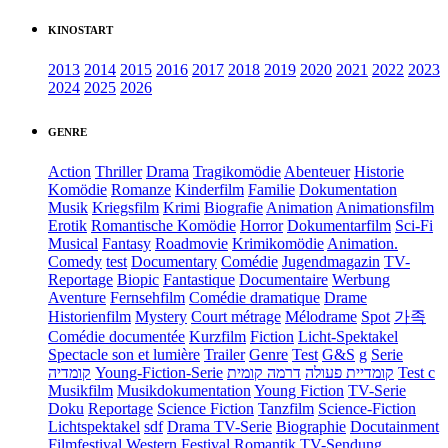
KINOSTART
2013
2014
2015
2016
2017
2018
2019
2020
2021
2022
2023
2024
2025
2026
GENRE
Action
Thriller
Drama
Tragikomödie
Abenteuer
Historie
Komödie
Romanze
Kinderfilm
Familie
Dokumentation
Musik
Kriegsfilm
Krimi
Biografie
Animation
Animationsfilm
Erotik
Romantische Komödie
Horror
Dokumentarfilm
Sci-Fi
Musical
Fantasy
Roadmovie
Krimikomödie
Animation.
Comedy
test
Documentary
Comédie
Jugendmagazin
TV-
Reportage
Biopic
Fantastique
Documentaire
Werbung
Aventure
Fernsehfilm
Comédie dramatique
Drame
Historienfilm
Mystery
Court métrage
Mélodrame
Spot
가족
Comédie documentée
Kurzfilm
Fiction
Licht-Spektakel
Spectacle son et lumière
Trailer
Genre
Test
G&S
g
Serie
קומדיה
Young-Fiction-Serie
דרמה קומית
קומדיית פעולה
Test c
Musikfilm
Musikdokumentation
Young Fiction
TV-Serie
Doku
Reportage
Science Fiction
Tanzfilm
Science-Fiction
Lichtspektakel
sdf
Drama TV-Serie
Biographie
Docutainment
Filmfestival
Western
Festival
Romantik
TV-Sendung