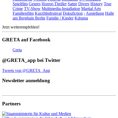
Spielfilm
Genres
Horror-Thriller
Satire
Divers
History
True
Crime
TV-Show
Multimedia-Installation
Martial Arts
Familienfilm
Kurzfilmfestival
Dokufiction
-
Austellung
Halle
am Berghain Berlin
Familie / Kinder
Kdrama
Jetzt weiterempfehlen!
GRETA auf Facebook
Greta
@GRETA_app bei Twitter
Tweets von @GRETA_App
Newsletter anmeldung
Partners