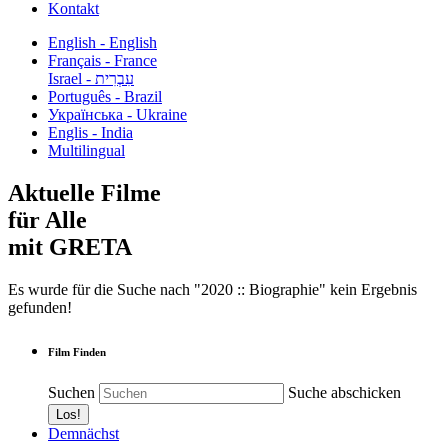
Kontakt
English - English
Français - France
עִבְרִית - Israel
Português - Brazil
Українська - Ukraine
Englis - India
Multilingual
Aktuelle Filme
für Alle
mit GRETA
Es wurde für die Suche nach "2020 :: Biographie" kein Ergebnis
gefunden!
Film Finden
Suchen
Suche abschicken
Demnächst