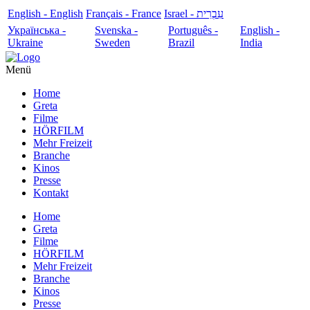
English - English
Français - France
עִבְרִית - Israel
Українська -
Svenska -
Português -
English -
Ukraine
Sweden
Brazil
India
Menü
Home
Greta
Filme
HÖRFILM
Mehr Freizeit
Branche
Kinos
Presse
Kontakt
Home
Greta
Filme
HÖRFILM
Mehr Freizeit
Branche
Kinos
Presse