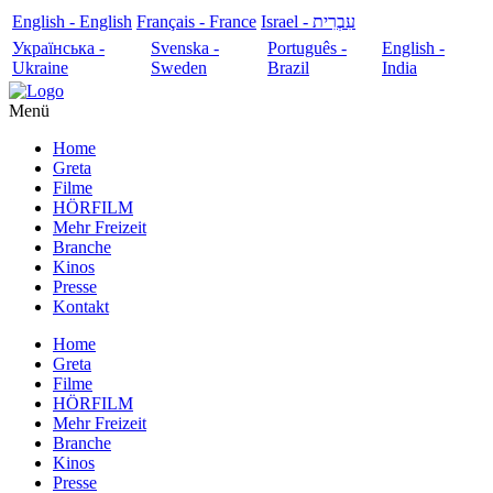
English - English
Français - France
עִבְרִית - Israel
Українська -
Svenska -
Português -
English -
Ukraine
Sweden
Brazil
India
Menü
Home
Greta
Filme
HÖRFILM
Mehr Freizeit
Branche
Kinos
Presse
Kontakt
Home
Greta
Filme
HÖRFILM
Mehr Freizeit
Branche
Kinos
Presse