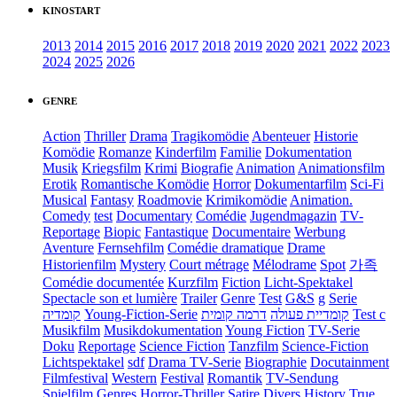
KINOSTART
2013
2014
2015
2016
2017
2018
2019
2020
2021
2022
2023
2024
2025
2026
GENRE
Action
Thriller
Drama
Tragikomödie
Abenteuer
Historie
Komödie
Romanze
Kinderfilm
Familie
Dokumentation
Musik
Kriegsfilm
Krimi
Biografie
Animation
Animationsfilm
Erotik
Romantische Komödie
Horror
Dokumentarfilm
Sci-Fi
Musical
Fantasy
Roadmovie
Krimikomödie
Animation.
Comedy
test
Documentary
Comédie
Jugendmagazin
TV-
Reportage
Biopic
Fantastique
Documentaire
Werbung
Aventure
Fernsehfilm
Comédie dramatique
Drame
Historienfilm
Mystery
Court métrage
Mélodrame
Spot
가족
Comédie documentée
Kurzfilm
Fiction
Licht-Spektakel
Spectacle son et lumière
Trailer
Genre
Test
G&S
g
Serie
קומדיה
Young-Fiction-Serie
דרמה קומית
קומדיית פעולה
Test c
Musikfilm
Musikdokumentation
Young Fiction
TV-Serie
Doku
Reportage
Science Fiction
Tanzfilm
Science-Fiction
Lichtspektakel
sdf
Drama TV-Serie
Biographie
Docutainment
Filmfestival
Western
Festival
Romantik
TV-Sendung
Spielfilm
Genres
Horror-Thriller
Satire
Divers
History
True