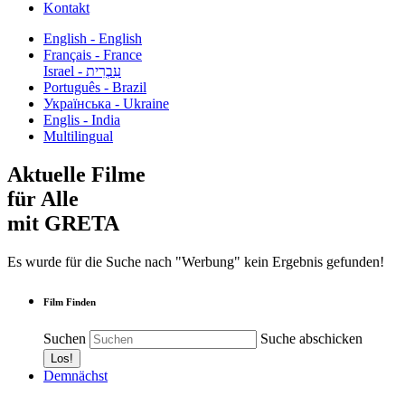
Kontakt
English - English
Français - France
עִבְרִית - Israel
Português - Brazil
Українська - Ukraine
Englis - India
Multilingual
Aktuelle Filme
für Alle
mit GRETA
Es wurde für die Suche nach "Werbung" kein Ergebnis gefunden!
Film Finden
Suchen
Suche abschicken
Demnächst