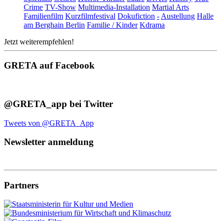
Crime
TV-Show
Multimedia-Installation
Martial Arts
Familienfilm
Kurzfilmfestival
Dokufiction
-
Austellung
Halle
am Berghain Berlin
Familie / Kinder
Kdrama
Jetzt weiterempfehlen!
GRETA auf Facebook
@GRETA_app bei Twitter
Tweets von @GRETA_App
Newsletter anmeldung
Partners