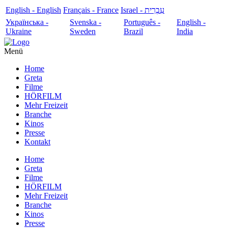
English - English
Français - France
עִבְרִית - Israel
Українська -
Svenska -
Português -
English -
Ukraine
Sweden
Brazil
India
Menü
Home
Greta
Filme
HÖRFILM
Mehr Freizeit
Branche
Kinos
Presse
Kontakt
Home
Greta
Filme
HÖRFILM
Mehr Freizeit
Branche
Kinos
Presse