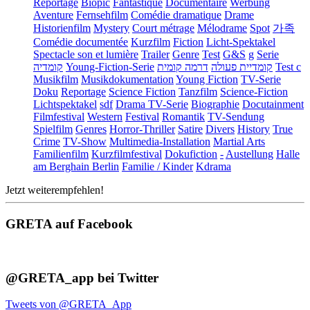
Reportage
Biopic
Fantastique
Documentaire
Werbung
Aventure
Fernsehfilm
Comédie dramatique
Drame
Historienfilm
Mystery
Court métrage
Mélodrame
Spot
가족
Comédie documentée
Kurzfilm
Fiction
Licht-Spektakel
Spectacle son et lumière
Trailer
Genre
Test
G&S
g
Serie
קומדיה
Young-Fiction-Serie
דרמה קומית
קומדיית פעולה
Test c
Musikfilm
Musikdokumentation
Young Fiction
TV-Serie
Doku
Reportage
Science Fiction
Tanzfilm
Science-Fiction
Lichtspektakel
sdf
Drama TV-Serie
Biographie
Docutainment
Filmfestival
Western
Festival
Romantik
TV-Sendung
Spielfilm
Genres
Horror-Thriller
Satire
Divers
History
True
Crime
TV-Show
Multimedia-Installation
Martial Arts
Familienfilm
Kurzfilmfestival
Dokufiction
-
Austellung
Halle
am Berghain Berlin
Familie / Kinder
Kdrama
Jetzt weiterempfehlen!
GRETA auf Facebook
@GRETA_app bei Twitter
Tweets von @GRETA_App