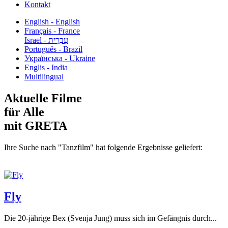
Kontakt
English - English
Français - France
עִבְרִית - Israel
Português - Brazil
Українська - Ukraine
Englis - India
Multilingual
Aktuelle Filme
für Alle
mit GRETA
Ihre Suche nach "Tanzfilm" hat folgende Ergebnisse geliefert:
Fly
Die 20-jährige Bex (Svenja Jung) muss sich im Gefängnis durch...