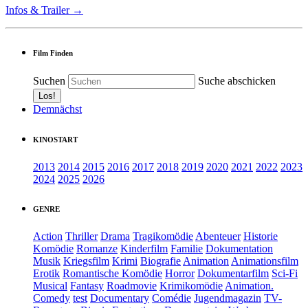
Infos & Trailer →
Film Finden
Suchen
Suche abschicken
Demnächst
KINOSTART
2013
2014
2015
2016
2017
2018
2019
2020
2021
2022
2023
2024
2025
2026
GENRE
Action
Thriller
Drama
Tragikomödie
Abenteuer
Historie
Komödie
Romanze
Kinderfilm
Familie
Dokumentation
Musik
Kriegsfilm
Krimi
Biografie
Animation
Animationsfilm
Erotik
Romantische Komödie
Horror
Dokumentarfilm
Sci-Fi
Musical
Fantasy
Roadmovie
Krimikomödie
Animation.
Comedy
test
Documentary
Comédie
Jugendmagazin
TV-