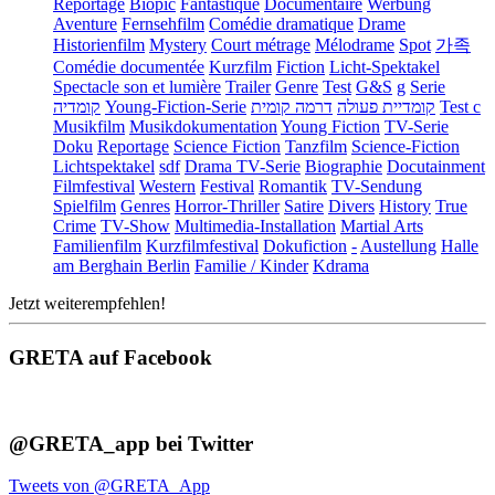
Reportage
Biopic
Fantastique
Documentaire
Werbung
Aventure
Fernsehfilm
Comédie dramatique
Drame
Historienfilm
Mystery
Court métrage
Mélodrame
Spot
가족
Comédie documentée
Kurzfilm
Fiction
Licht-Spektakel
Spectacle son et lumière
Trailer
Genre
Test
G&S
g
Serie
קומדיה
Young-Fiction-Serie
דרמה קומית
קומדיית פעולה
Test c
Musikfilm
Musikdokumentation
Young Fiction
TV-Serie
Doku
Reportage
Science Fiction
Tanzfilm
Science-Fiction
Lichtspektakel
sdf
Drama TV-Serie
Biographie
Docutainment
Filmfestival
Western
Festival
Romantik
TV-Sendung
Spielfilm
Genres
Horror-Thriller
Satire
Divers
History
True
Crime
TV-Show
Multimedia-Installation
Martial Arts
Familienfilm
Kurzfilmfestival
Dokufiction
-
Austellung
Halle
am Berghain Berlin
Familie / Kinder
Kdrama
Jetzt weiterempfehlen!
GRETA auf Facebook
@GRETA_app bei Twitter
Tweets von @GRETA_App