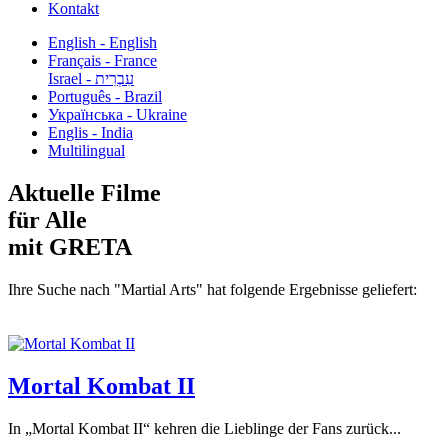
Kontakt
English - English
Français - France
עִבְרִית - Israel
Português - Brazil
Українська - Ukraine
Englis - India
Multilingual
Aktuelle Filme
für Alle
mit GRETA
Ihre Suche nach "Martial Arts" hat folgende Ergebnisse geliefert:
Mortal Kombat II
In „Mortal Kombat II“ kehren die Lieblinge der Fans zurück...