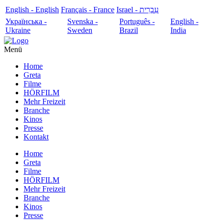
English - English
Français - France
עִבְרִית - Israel
Українська -
Svenska -
Português -
English -
Ukraine
Sweden
Brazil
India
Menü
Home
Greta
Filme
HÖRFILM
Mehr Freizeit
Branche
Kinos
Presse
Kontakt
Home
Greta
Filme
HÖRFILM
Mehr Freizeit
Branche
Kinos
Presse