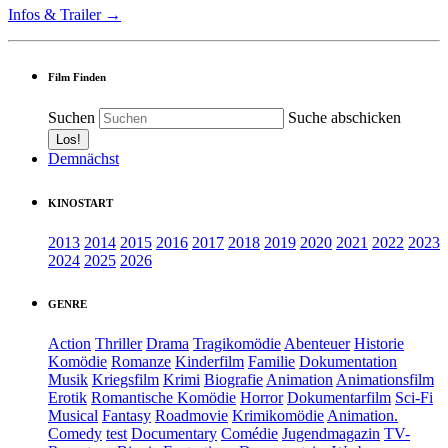
Infos & Trailer →
Film Finden
Suchen
Suche abschicken
Demnächst
KINOSTART
2013
2014
2015
2016
2017
2018
2019
2020
2021
2022
2023
2024
2025
2026
GENRE
Action
Thriller
Drama
Tragikomödie
Abenteuer
Historie
Komödie
Romanze
Kinderfilm
Familie
Dokumentation
Musik
Kriegsfilm
Krimi
Biografie
Animation
Animationsfilm
Erotik
Romantische Komödie
Horror
Dokumentarfilm
Sci-Fi
Musical
Fantasy
Roadmovie
Krimikomödie
Animation.
Comedy
test
Documentary
Comédie
Jugendmagazin
TV-